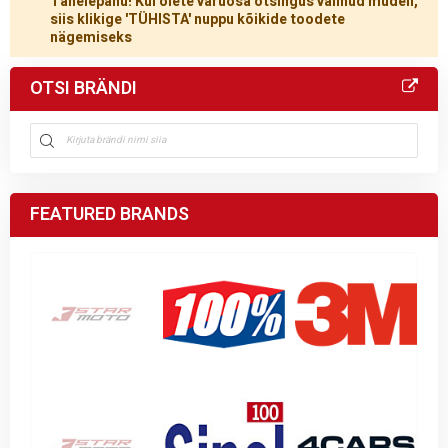
Tähelepanu! Kui olete varuosa otsingus valinud mudeli,
siis klikige 'TÜHISTA' nuppu kõikide toodete
nägemiseks
OTSI BRÄNDI
FEATURED BRANDS