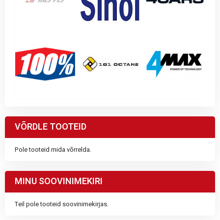
VÕRDLE TOOTEID
Pole tooteid mida võrrelda.
MINU SOOVINIMEKIRI
Teil pole tooteid soovinimekirjas.