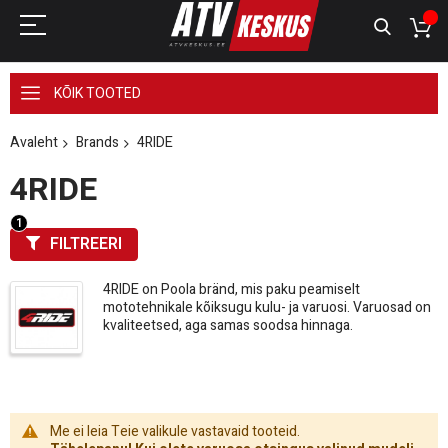
KÕIK TOOTED
Avaleht
Brands
4RIDE
4RIDE
FILTREERI
4RIDE on Poola bränd, mis paku peamiselt
mototehnikale kõiksugu kulu- ja varuosi. Varuosad on
kvaliteetsed, aga samas soodsa hinnaga.
Me ei leia Teie valikule vastavaid tooteid.