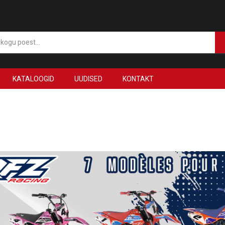
KATALOOGID
UUDISED
KONTAKT