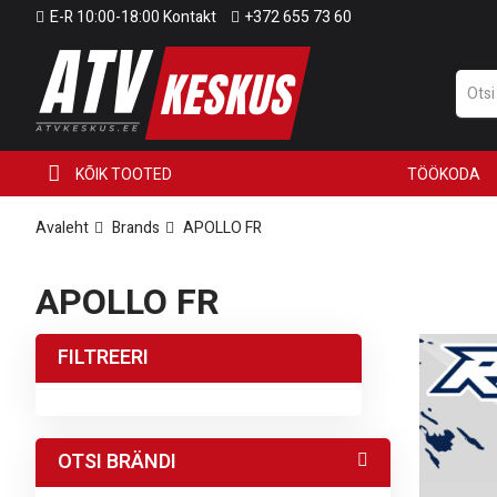
E-R 10:00-18:00 Kontakt
+372 655 73 60
KÕIK TOOTED
TÖÖKODA
Avaleht
Brands
APOLLO FR
APOLLO FR
FILTREERI
OTSI BRÄNDI