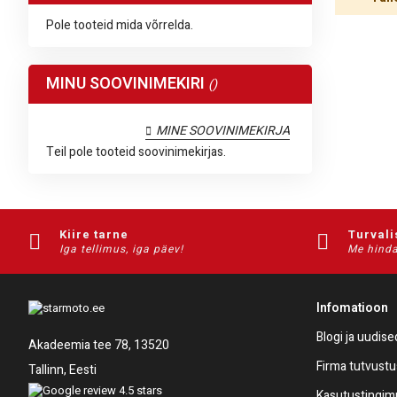
Pole tooteid mida võrrelda.
MINU SOOVINIMEKIRI
MINE SOOVINIMEKIRJA
Teil pole tooteid soovinimekirjas.
Kiire tarne
Turvali
Iga tellimus, iga päev!
Me hinda
Infomatioon
Blogi ja uudise
Akadeemia tee 78, 13520
Firma tutvustu
Tallinn, Eesti
Kasutustingi