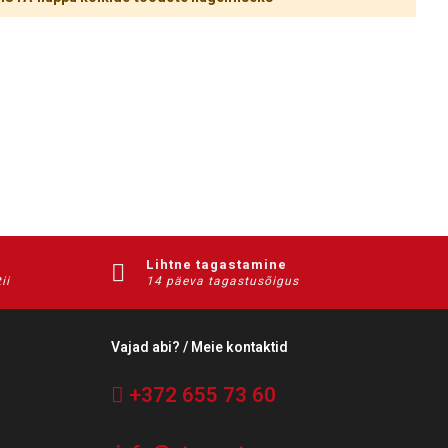
Lihtne tagastamine
ii
14 päeva tagastusõigus
Vajad abi? / Meie kontaktid
+372 655 73 60