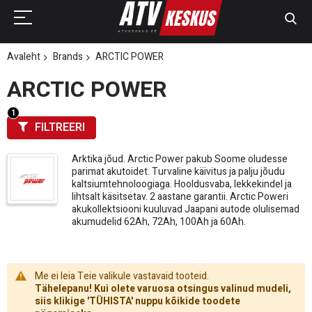
Avaleht
Brands
ARCTIC POWER
ARCTIC POWER
FILTREERI
Arktika jõud. Arctic Power pakub Soome oludesse
parimat akutoidet. Turvaline käivitus ja palju jõudu
kaltsiumtehnoloogiaga. Hooldusvaba, lekkekindel ja
lihtsalt käsitsetav. 2 aastane garantii. Arctic Poweri
akukollektsiooni kuuluvad Jaapani autode olulisemad
akumudelid 62Ah, 72Ah, 100Ah ja 60Ah.
Me ei leia Teie valikule vastavaid tooteid.
Tähelepanu! Kui olete varuosa otsingus valinud mudeli,
siis klikige 'TÜHISTA' nuppu kõikide toodete