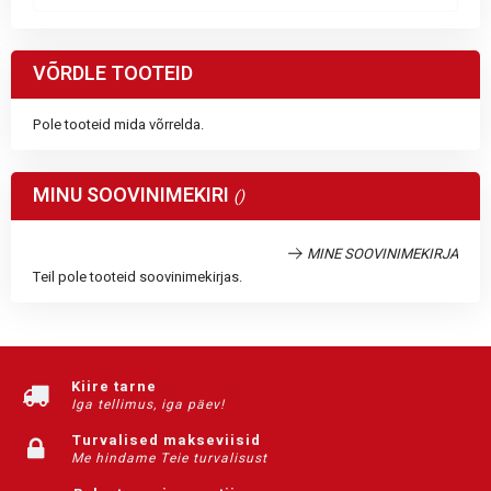
VÕRDLE TOOTEID
Pole tooteid mida võrrelda.
MINU SOOVINIMEKIRI
MINE SOOVINIMEKIRJA
Teil pole tooteid soovinimekirjas.
Kiire tarne
Iga tellimus, iga päev!
Turvalised makseviisid
Me hindame Teie turvalisust