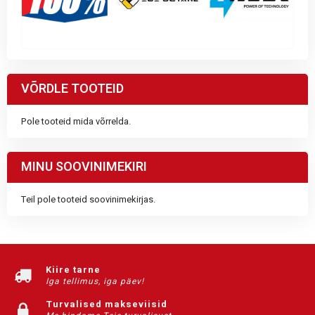
VÕRDLE TOOTEID
Pole tooteid mida võrrelda.
MINU SOOVINIMEKIRI
Teil pole tooteid soovinimekirjas.
Kiire tarne
Iga tellimus, iga päev!
Turvalised makseviisid