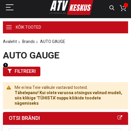
KÕIK TOOTED
Avaleht
Brands
AUTO GAUGE
AUTO GAUGE
FILTREERI
Me ei leia Teie valikule vastavaid tooteid.
Tähelepanu! Kui olete varuosa otsingus valinud mudeli,
siis klikige 'TÜHISTA' nuppu kõikide toodete
nägemiseks
OTSI BRÄNDI