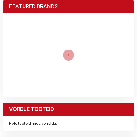
FEATURED BRANDS
VÕRDLE TOOTEID
Pole tooteid mida võrrelda.