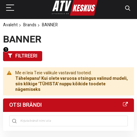
Avaleht
Brands
BANNER
BANNER
FILTREERI
Me ei leia Teie valikule vastavaid tooteid.
Tähelepanu! Kui olete varuosa otsingus valinud mudeli,
siis klikige 'TÜHISTA' nuppu kõikide toodete
nägemiseks
OTSI BRÄNDI