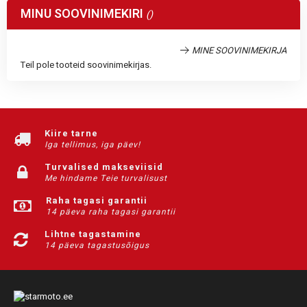
MINU SOOVINIMEKIRI
MINE SOOVINIMEKIRJA
Teil pole tooteid soovinimekirjas.
Kiire tarne
Iga tellimus, iga päev!
Turvalised makseviisid
Me hindame Teie turvalisust
Raha tagasi garantii
14 päeva raha tagasi garantii
Lihtne tagastamine
14 päeva tagastusõigus