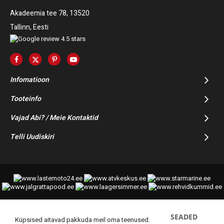
Akadeemia tee 78, 13520
Tallinn, Eesti
Infomatioon
Tooteinfo
Vajad Abi? / Meie Kontaktid
Telli Uudiskiri
SEADED
© 2014-2025 Starmoto OÜ
Küpsised aitavad pakkuda meil oma teenused.