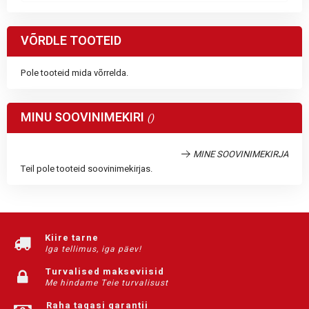
VÕRDLE TOOTEID
Pole tooteid mida võrrelda.
MINU SOOVINIMEKIRI
MINE SOOVINIMEKIRJA
Teil pole tooteid soovinimekirjas.
Kiire tarne
Iga tellimus, iga päev!
Turvalised makseviisid
Me hindame Teie turvalisust
Raha tagasi garantii