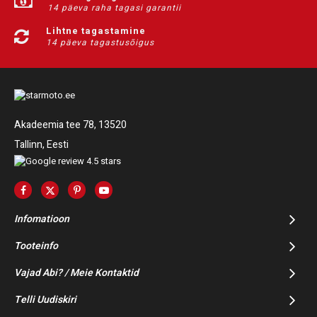
14 päeva raha tagasi garantii
Lihtne tagastamine
14 päeva tagastusõigus
Akadeemia tee 78, 13520
Tallinn, Eesti
Infomatioon
Tooteinfo
Vajad Abi? / Meie Kontaktid
Telli Uudiskiri