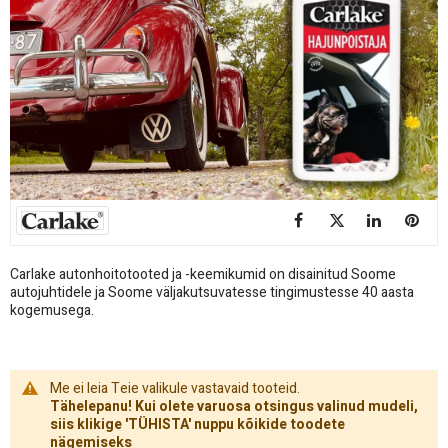
Carlake autonhoitotooted ja -keemikumid on disainitud Soome
autojuhtidele ja Soome väljakutsuvatesse tingimustesse 40 aasta
kogemusega.
Me ei leia Teie valikule vastavaid tooteid.
Tähelepanu! Kui olete varuosa otsingus valinud mudeli,
siis klikige 'TÜHISTA' nuppu kõikide toodete
nägemiseks