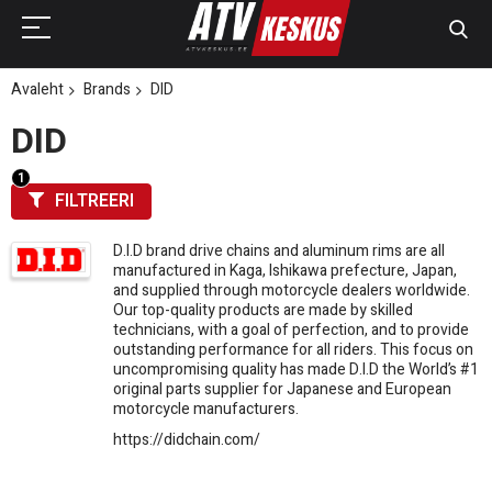
Avaleht
Brands
DID
DID
FILTREERI
D.I.D brand drive chains and aluminum rims are all
manufactured in Kaga, Ishikawa prefecture, Japan,
and supplied through motorcycle dealers worldwide.
Our top-quality products are made by skilled
technicians, with a goal of perfection, and to provide
outstanding performance for all riders. This focus on
uncompromising quality has made D.I.D the World’s #1
original parts supplier for Japanese and European
motorcycle manufacturers.
https://didchain.com/