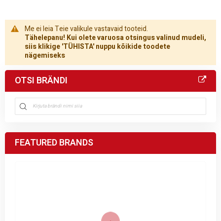
Me ei leia Teie valikule vastavaid tooteid.
Tähelepanu! Kui olete varuosa otsingus valinud mudeli,
siis klikige 'TÜHISTA' nuppu kõikide toodete
nägemiseks
OTSI BRÄNDI
FEATURED BRANDS