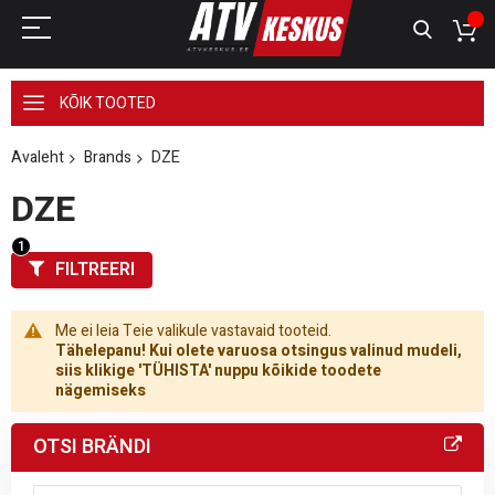
KÕIK TOOTED
Avaleht
Brands
DZE
DZE
FILTREERI
Me ei leia Teie valikule vastavaid tooteid.
Tähelepanu! Kui olete varuosa otsingus valinud mudeli,
siis klikige 'TÜHISTA' nuppu kõikide toodete
nägemiseks
OTSI BRÄNDI