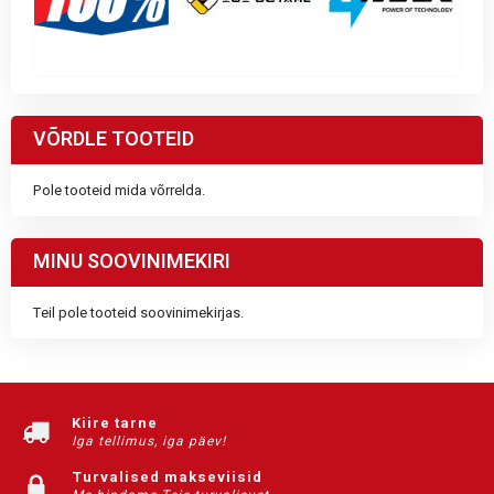
VÕRDLE TOOTEID
Pole tooteid mida võrrelda.
MINU SOOVINIMEKIRI
Teil pole tooteid soovinimekirjas.
Kiire tarne
Iga tellimus, iga päev!
Turvalised makseviisid