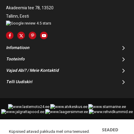
Akadeemia tee 78, 13520
Tallinn, Eesti
Infomatioon
Tooteinfo
Vajad Abi? / Meie Kontaktid
Telli Uudiskiri
SEADED
© 2014-2025 Starmoto OÜ
Küpsised aitavad pakkuda meil oma teenused.