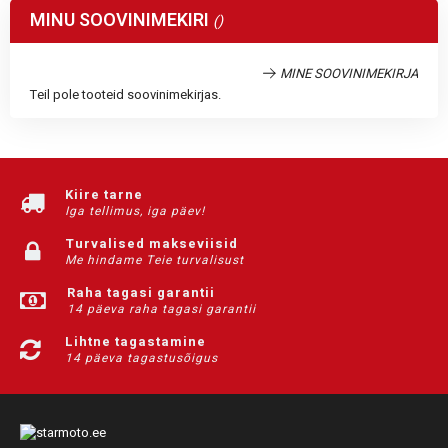
MINU SOOVINIMEKIRI
MINE SOOVINIMEKIRJA
Teil pole tooteid soovinimekirjas.
Kiire tarne
Iga tellimus, iga päev!
Turvalised makseviisid
Me hindame Teie turvalisust
Raha tagasi garantii
14 päeva raha tagasi garantii
Lihtne tagastamine
14 päeva tagastusõigus