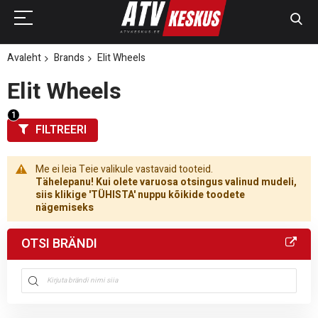
Avaleht
Brands
Elit Wheels
Elit Wheels
FILTREERI
Me ei leia Teie valikule vastavaid tooteid.
Tähelepanu! Kui olete varuosa otsingus valinud mudeli,
siis klikige 'TÜHISTA' nuppu kõikide toodete
nägemiseks
OTSI BRÄNDI