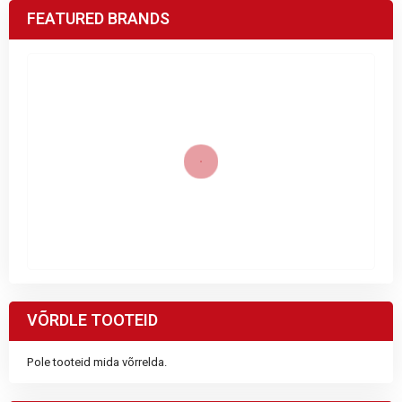
FEATURED BRANDS
VÕRDLE TOOTEID
Pole tooteid mida võrrelda.