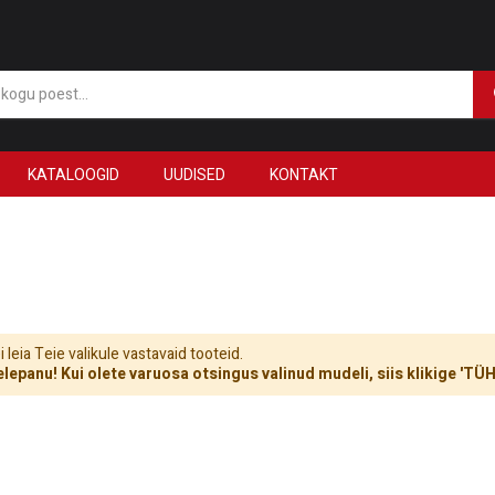
KATALOOGID
UUDISED
KONTAKT
 leia Teie valikule vastavaid tooteid.
lepanu! Kui olete varuosa otsingus valinud mudeli, siis klikige 'T