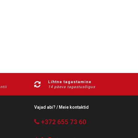
Lihtne tagastamine
ntii
14 päeva tagastusõigus
Vajad abi? / Meie kontaktid
+372 655 73 60