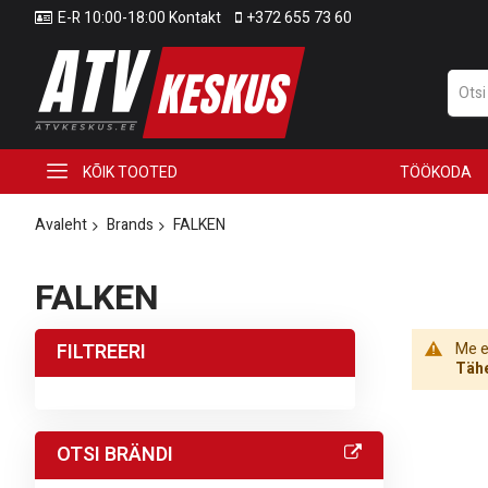
E-R 10:00-18:00 Kontakt
+372 655 73 60
KÕIK TOOTED
TÖÖKODA
Avaleht
Brands
FALKEN
FALKEN
FILTREERI
Me ei
Tähe
OTSI BRÄNDI