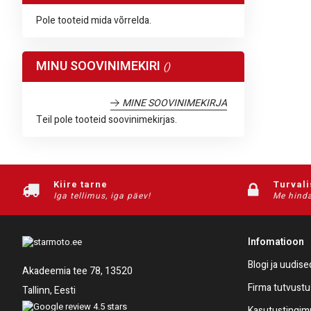
Pole tooteid mida võrrelda.
MINU SOOVINIMEKIRI
MINE SOOVINIMEKIRJA
Teil pole tooteid soovinimekirjas.
Kiire tarne
Turval
Iga tellimus, iga päev!
Me hinda
Infomatioon
Blogi ja uudise
Akadeemia tee 78, 13520
Firma tutvustu
Tallinn, Eesti
Kasutustingi