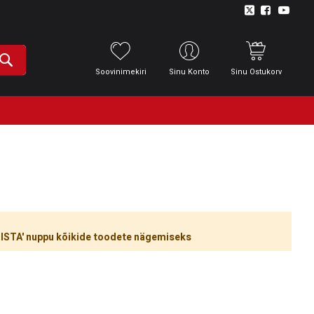
Soovinimekiri
Sinu Konto
Sinu Ostukorv
ÜHISTA' nuppu kõikide toodete nägemiseks