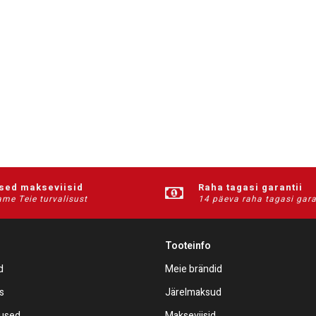
ised makseviisid
Raha tagasi garantii
me Teie turvalisust
14 päeva raha tagasi gara
Tooteinfo
d
Meie brändid
s
Järelmaksud
mused
Makseviisid