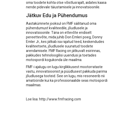
oma toodete kohta otse võistlusrajalt, aidates kaasa
nende pidevale täiustamisele ja innovatsioonile.
Jätkuv Edu ja Pühendumus
Aastakümnete jooksul on FMF säilitanud oma
pühendumust kvaliteedile, jõudlusele ja
innovatsioonile. Täna on ettevõte endiselt
pereettevõte, mida juhib Don Emleri poeg, Donny
Emler Jr., kes jätkab isa rajatud teed, keskendudes
kvaliteetsete, jõudlusele suunatud toodete
arendamisele. FMF Racing on jätkuvalt esirinnas,
pakkudes tehnoloogilisi uuendusi ja toetades
motospordi kogukonda üle maailma.
FMF-i ajalugu on lugu kirglikkusest mootorrataste
vastu, innovatsioonist ja püüdlusest pakkuda parima
jõudlusega tooteid. See on lugu, mis resoneerib nii
amatööride kui ka professionaalide seas motospordi
maailmas.
Loe lisa:
http://www.fmfracing.com