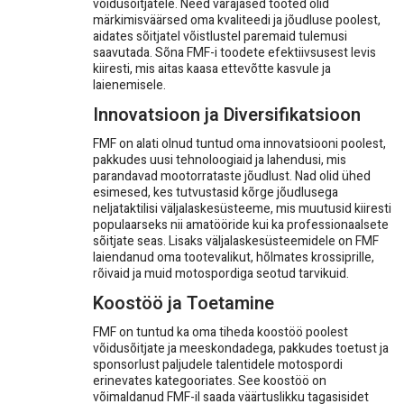
võidusõitjatele. Need varajased tooted olid
märkimisväärsed oma kvaliteedi ja jõudluse poolest,
aidates sõitjatel võistlustel paremaid tulemusi
saavutada. Sõna FMF-i toodete efektiivsusest levis
kiiresti, mis aitas kaasa ettevõtte kasvule ja
laienemisele.
Innovatsioon ja Diversifikatsioon
FMF on alati olnud tuntud oma innovatsiooni poolest,
pakkudes uusi tehnoloogiaid ja lahendusi, mis
parandavad mootorrataste jõudlust. Nad olid ühed
esimesed, kes tutvustasid kõrge jõudlusega
neljataktilisi väljalaskesüsteeme, mis muutusid kiiresti
populaarseks nii amatööride kui ka professionaalsete
sõitjate seas. Lisaks väljalaskesüsteemidele on FMF
laiendanud oma tootevalikut, hõlmates krossiprille,
rõivaid ja muid motospordiga seotud tarvikuid.
Koostöö ja Toetamine
FMF on tuntud ka oma tiheda koostöö poolest
võidusõitjate ja meeskondadega, pakkudes toetust ja
sponsorlust paljudele talentidele motospordi
erinevates kategooriates. See koostöö on
võimaldanud FMF-il saada väärtuslikku tagasisidet