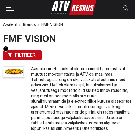
Avaleht
Brands
FMF VISION
FMF VISION
FILTREERI
Aastakümnete jooksul oleme näinud hämmastavat
muutust mootorrataste ja ATV-de maailmas.
Tehnoloogia areng on üks väljakutsetest, mis meid
edasi viib. FMF oli olemas ajal, kui üksikamort ja
vesijahutusega mootorid olid suured innovatsioonid,
ning meil on hea meel olla siin nüüd,
alumiiniumraamide ja elektroonilise kütuse sissepritse
ajastul. Meie eesmärk ei muutu kunagi - viia kõige
arenenumad masinad nende piirini, ehitades maailma
parima jõudlusega väljalaskesüsteemid. Ja see on
fakt, et ehitame iga väljalaskesüsteemi algusest
lõpuni käsitsi siin Ameerika Ühendriikides.