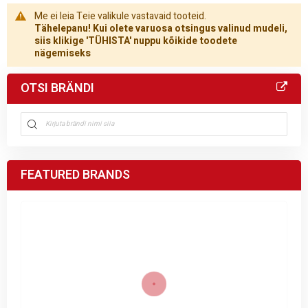
Me ei leia Teie valikule vastavaid tooteid.
Tähelepanu! Kui olete varuosa otsingus valinud mudeli,
siis klikige 'TÜHISTA' nuppu kõikide toodete
nägemiseks
OTSI BRÄNDI
FEATURED BRANDS