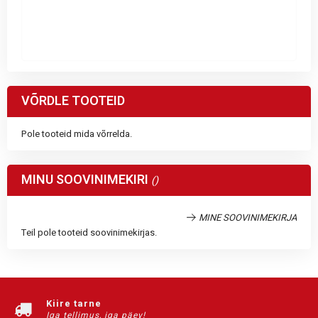
VÕRDLE TOOTEID
Pole tooteid mida võrrelda.
MINU SOOVINIMEKIRI
MINE SOOVINIMEKIRJA
Teil pole tooteid soovinimekirjas.
Kiire tarne
Iga tellimus, iga päev!