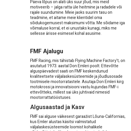
Päeva lõpus on alati üks suur jõud, mis meid
motiveerib – jalga ratta üle heitmine ja radadele või
rajale suundumine. Meie jaoks suurim tasu on
teadmine, et aitame meie klientidel oma
sõidukogemusest maksimumi võtta. Me sõidame iga
võimaluse korral, et ei unustaks kunagi, miks me
sellesse ärisse esimesel kohal asusime.
FMF Ajalugu
FMF Racing, mis tähistab Flying Machine Factory't, on
asutatud 1973. aastal Don Emleri poolt. Ettevõtte
alguspäevadest saati on FMF keskendunud
kvaliteetsete väljalaskesüsteemide ja jõudlusosade
tootmisele mootorratastele. Asutaja Don Emleri kirg
motokrossi ja innovatsiooni vastu kujundas FMF-i
ettevõtteks, millest sai üks juhtivaid nimesid
mootorrattatööstuses.
Algusaastad ja Kasv
FMF sai alguse väikesest garaažist Lõuna-Californias,
kus Emler alustas käsitsi valmistatud
väljalaskesüsteemide loomist kohalikele