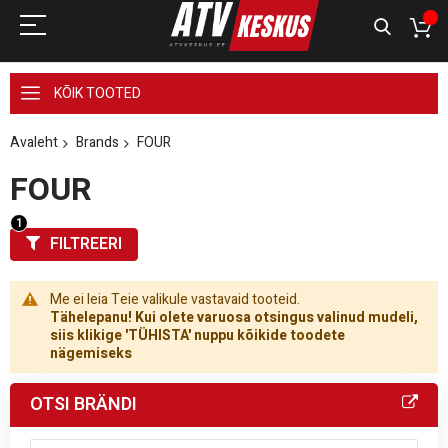
KÕIK TOOTED
Avaleht
Brands
FOUR
FOUR
FILTREERI
Me ei leia Teie valikule vastavaid tooteid.
Tähelepanu! Kui olete varuosa otsingus valinud mudeli,
siis klikige 'TÜHISTA' nuppu kõikide toodete
nägemiseks
OTSI BRÄNDI