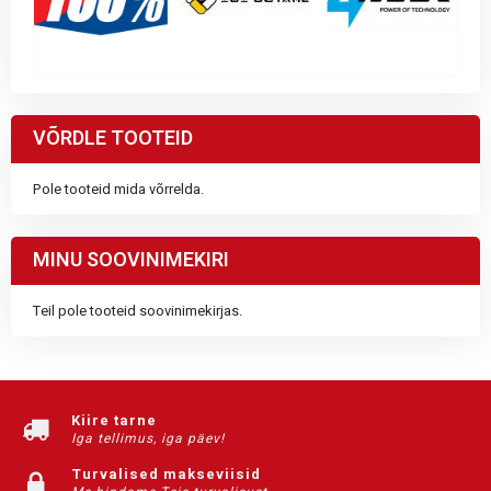
VÕRDLE TOOTEID
Pole tooteid mida võrrelda.
MINU SOOVINIMEKIRI
Teil pole tooteid soovinimekirjas.
Kiire tarne
Iga tellimus, iga päev!
Turvalised makseviisid