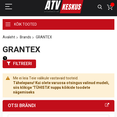
KÕIK TOOTED
Avaleht
Brands
GRANTEX
GRANTEX
FILTREERI
Me ei leia Teie valikule vastavaid tooteid.
Tähelepanu! Kui olete varuosa otsingus valinud mudeli,
siis klikige 'TÜHISTA' nuppu kõikide toodete
nägemiseks
OTSI BRÄNDI