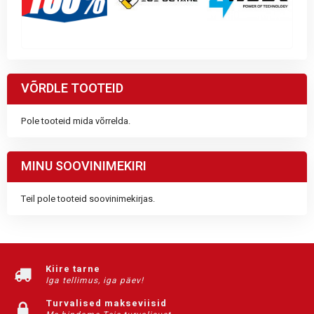
VÕRDLE TOOTEID
Pole tooteid mida võrrelda.
MINU SOOVINIMEKIRI
Teil pole tooteid soovinimekirjas.
Kiire tarne
Iga tellimus, iga päev!
Turvalised makseviisid