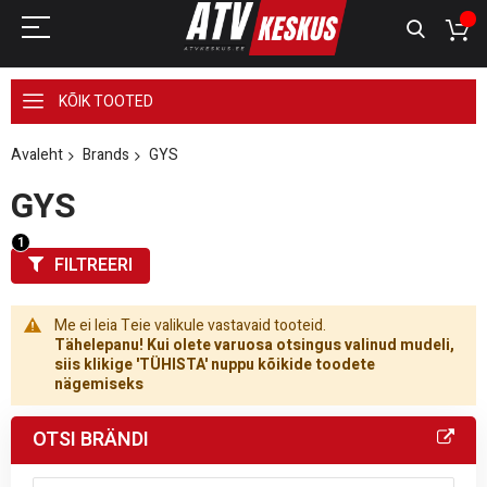
KÕIK TOOTED
Avaleht
Brands
GYS
GYS
FILTREERI
Me ei leia Teie valikule vastavaid tooteid.
Tähelepanu! Kui olete varuosa otsingus valinud mudeli,
siis klikige 'TÜHISTA' nuppu kõikide toodete
nägemiseks
OTSI BRÄNDI