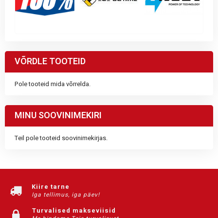
VÕRDLE TOOTEID
Pole tooteid mida võrrelda.
MINU SOOVINIMEKIRI
Teil pole tooteid soovinimekirjas.
Kiire tarne
Iga tellimus, iga päev!
Turvalised makseviisid