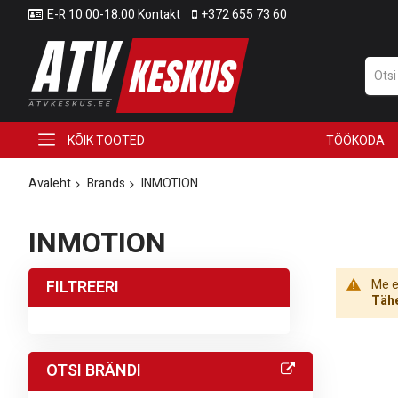
E-R 10:00-18:00 Kontakt
+372 655 73 60
KÕIK TOOTED
TÖÖKODA
Avaleht
Brands
INMOTION
INMOTION
FILTREERI
Me ei
Tähe
OTSI BRÄNDI