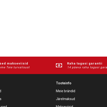
ised makseviisid
Raha tagasi garantii
me Teie turvalisust
14 päeva raha tagasi gara
Tooteinfo
d
Meie brändid
s
Järelmaksud
mused
Makseviisid