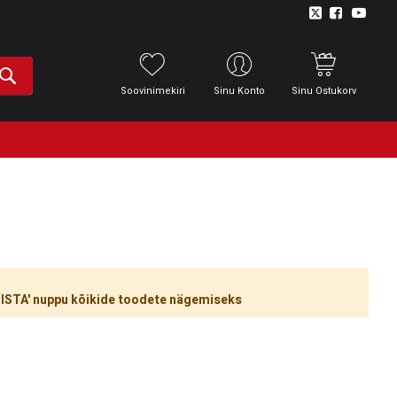
Soovinimekiri
Sinu Konto
Sinu Ostukorv
ÜHISTA' nuppu kõikide toodete nägemiseks