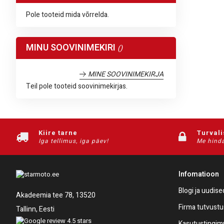
Pole tooteid mida võrrelda.
MINU SOOVINIMEKIRI
MINE SOOVINIMEKIRJA
Teil pole tooteid soovinimekirjas.
Kiire tarne
Turval
Iga tellimus, iga päev!
Me hinda
Infomatioon
Blogi ja uudise
Akadeemia tee 78, 13520
Firma tutvustu
Tallinn, Eesti
Kasutustingi