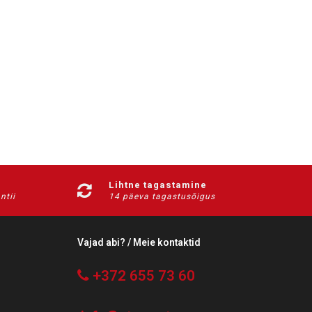
Lihtne tagastamine
ntii
14 päeva tagastusõigus
Vajad abi? / Meie kontaktid
+372 655 73 60