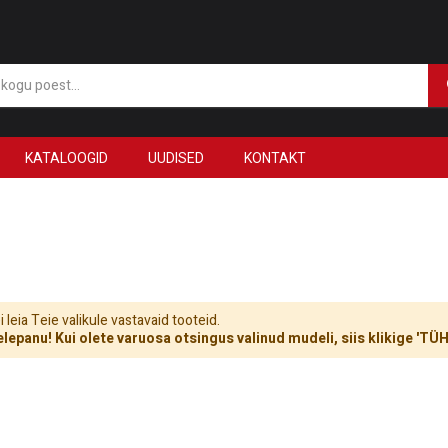
KATALOOGID
UUDISED
KONTAKT
 leia Teie valikule vastavaid tooteid.
lepanu! Kui olete varuosa otsingus valinud mudeli, siis klikige 'T