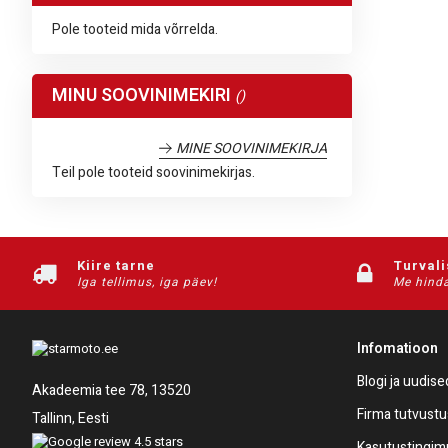
Pole tooteid mida võrrelda.
MINU SOOVINIMEKIRI
MINE SOOVINIMEKIRJA
Teil pole tooteid soovinimekirjas.
Kiire tarne
Turval
Iga tellimus, iga päev!
Me hinda
Infomatioon
Blogi ja uudise
Akadeemia tee 78, 13520
Firma tutvustu
Tallinn, Eesti
Kasutustingi