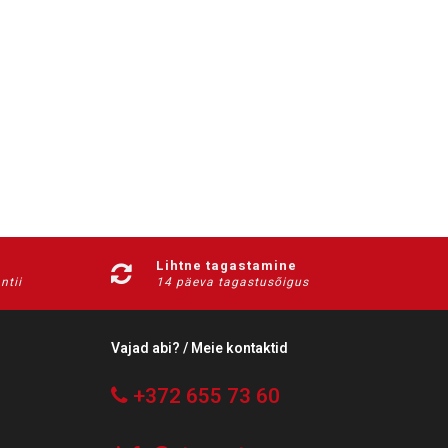
Lihtne tagastamine
ntii
14 päeva tagastusõigus
Vajad abi? / Meie kontaktid
+372 655 73 60