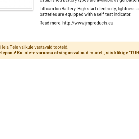
established battery types are available as gel batteri
Lithium Ion Battery: High start electricity, lightnes
batteries are equipped with a self test indicator.
Read more:
http://www.jmproducts.eu
 leia Teie valikule vastavaid tooteid.
lepanu! Kui olete varuosa otsingus valinud mudeli, siis klikige 'T