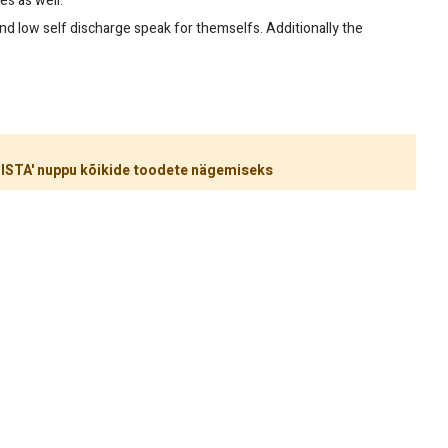
es as well.
s and low self discharge speak for themselfs. Additionally the
ÜHISTA' nuppu kõikide toodete nägemiseks