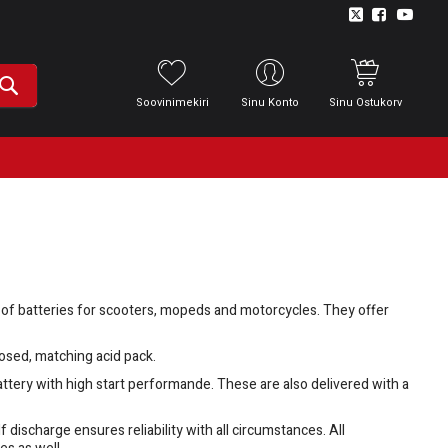
Soovinimekiri
Sinu Konto
Sinu Ostukorv
 of batteries for scooters, mopeds and motorcycles. They offer
losed, matching acid pack.
tery with high start performande. These are also delivered with a
f discharge ensures reliability with all circumstances. All