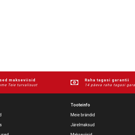
ised makseviisid
Raha tagasi garantii
me Teie turvalisust
14 päeva raha tagasi gara
Tooteinfo
d
Meie brändid
s
Järelmaksud
mused
Makseviisid