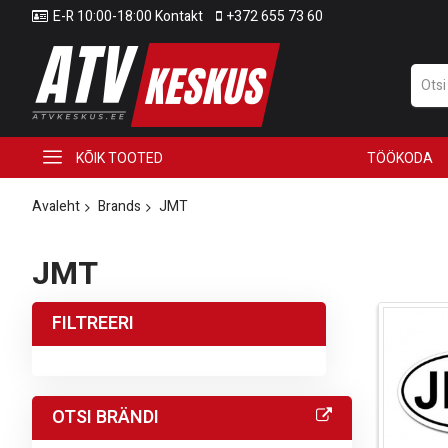
E-R 10:00-18:00 Kontakt
+372 655 73 60
KÕIK TOOTED
TÖÖKODA
Avaleht
Brands
JMT
JMT
FILTREERI
OTSI BRÄNDI