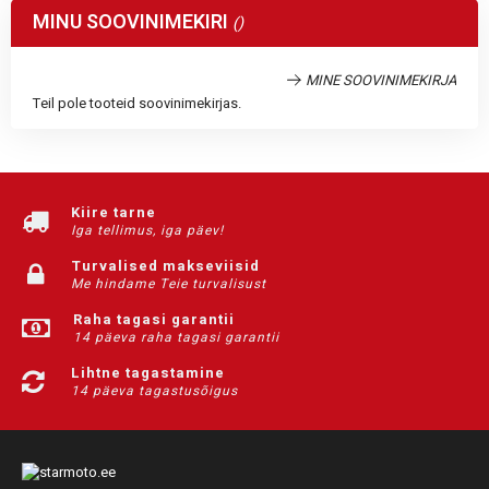
MINU SOOVINIMEKIRI
MINE SOOVINIMEKIRJA
Teil pole tooteid soovinimekirjas.
Kiire tarne
Iga tellimus, iga päev!
Turvalised makseviisid
Me hindame Teie turvalisust
Raha tagasi garantii
14 päeva raha tagasi garantii
Lihtne tagastamine
14 päeva tagastusõigus