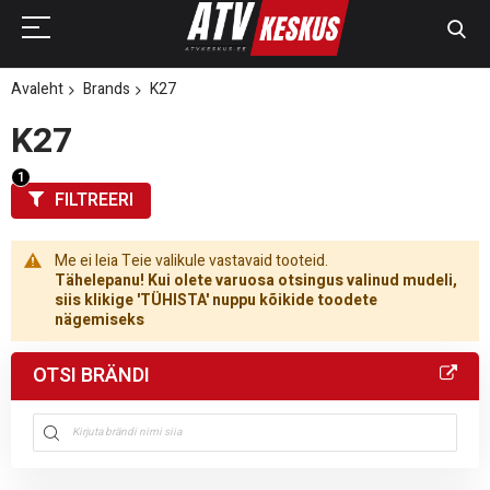
Avaleht
Brands
K27
K27
FILTREERI
Me ei leia Teie valikule vastavaid tooteid.
Tähelepanu! Kui olete varuosa otsingus valinud mudeli,
siis klikige 'TÜHISTA' nuppu kõikide toodete
nägemiseks
OTSI BRÄNDI