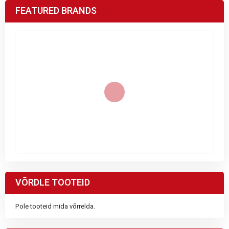
FEATURED BRANDS
VÕRDLE TOOTEID
Pole tooteid mida võrrelda.