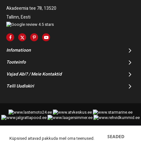
Akadeemia tee 78, 13520
Tallinn, Eesti
Infomatioon
Tooteinfo
Vajad Abi? / Meie Kontaktid
Telli Uudiskiri
SEADED
© 2014-2025 Starmoto OÜ
Küpsised aitavad pakkuda meil oma teenused.