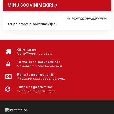
MINU SOOVINIMEKIRI
MINE SOOVINIMEKIRJA
Teil pole tooteid soovinimekirjas.
Kiire tarne
Iga tellimus, iga päev!
Turvalised makseviisid
Me hindame Teie turvalisust
Raha tagasi garantii
14 päeva raha tagasi garantii
Lihtne tagastamine
14 päeva tagastusõigus