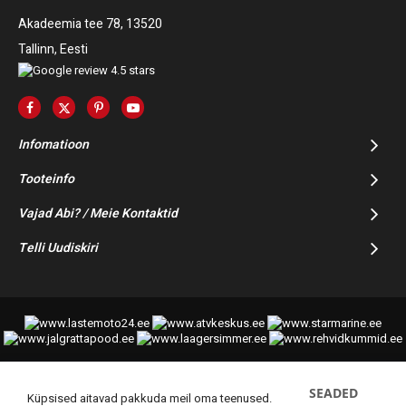
Akadeemia tee 78, 13520
Tallinn, Eesti
Infomatioon
Tooteinfo
Vajad Abi? / Meie Kontaktid
Telli Uudiskiri
SEADED
© 2014-2025 Starmoto OÜ
Küpsised aitavad pakkuda meil oma teenused.