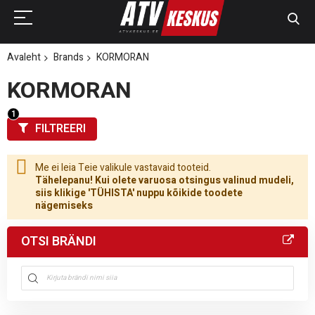
Avaleht
Brands
KORMORAN
KORMORAN
FILTREERI
Me ei leia Teie valikule vastavaid tooteid.
Tähelepanu! Kui olete varuosa otsingus valinud mudeli,
siis klikige 'TÜHISTA' nuppu kõikide toodete
nägemiseks
OTSI BRÄNDI