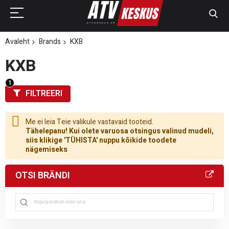
Avaleht
Brands
KXB
KXB
FILTREERI
Me ei leia Teie valikule vastavaid tooteid.
Tähelepanu! Kui olete varuosa otsingus valinud mudeli,
siis klikige 'TÜHISTA' nuppu kõikide toodete
nägemiseks
OTSI BRÄNDI