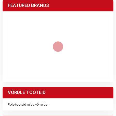
FEATURED BRANDS
VÕRDLE TOOTEID
Pole tooteid mida võrrelda.