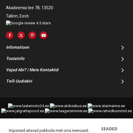
Akadeemia tee 78, 13520
Tallinn, Eesti
Infomatioon
Tooteinfo
Vajad Abi? / Meie Kontaktid
Telli Uudiskiri
SEADED
© 2014-2025 Starmoto OÜ
Küpsised aitavad pakkuda meil oma teenused.