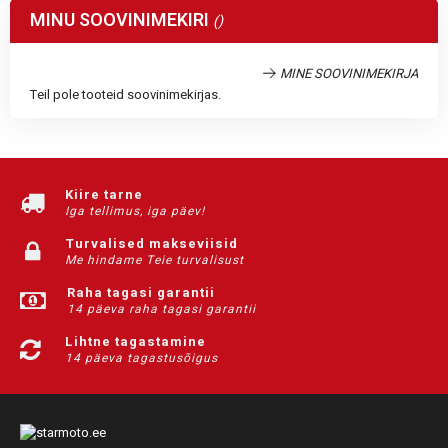
MINU SOOVINIMEKIRI
MINE SOOVINIMEKIRJA
Teil pole tooteid soovinimekirjas.
Kiire tarne
Iga tellimus, iga päev!
Turvalised makseviisid
Me hindame Teie turvalisust
Raha tagasi garantii
14 päeva raha tagasi garantii
Lihtne tagastamine
14 päeva tagastusõigus