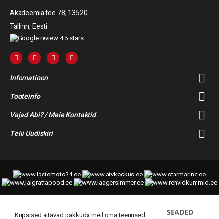
Akadeemia tee 78, 13520
Tallinn, Eesti
Infomatioon
Tooteinfo
Vajad Abi? / Meie Kontaktid
Telli Uudiskiri
SEADED
© 2014-2025 Starmoto OÜ
Küpsised aitavad pakkuda meil oma teenused.