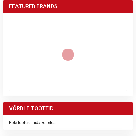
FEATURED BRANDS
VÕRDLE TOOTEID
Pole tooteid mida võrrelda.