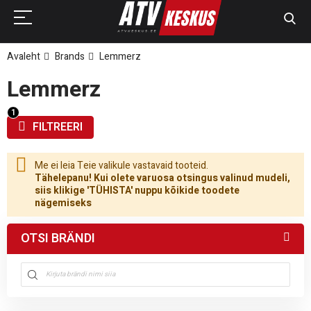
Avaleht
Brands
Lemmerz
Lemmerz
FILTREERI
Me ei leia Teie valikule vastavaid tooteid.
Tähelepanu! Kui olete varuosa otsingus valinud mudeli,
siis klikige 'TÜHISTA' nuppu kõikide toodete
nägemiseks
OTSI BRÄNDI