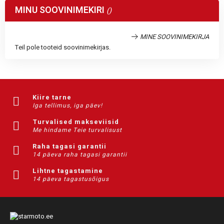
MINU SOOVINIMEKIRI
MINE SOOVINIMEKIRJA
Teil pole tooteid soovinimekirjas.
Kiire tarne
Iga tellimus, iga päev!
Turvalised makseviisid
Me hindame Teie turvalisust
Raha tagasi garantii
14 päeva raha tagasi garantii
Lihtne tagastamine
14 päeva tagastusõigus