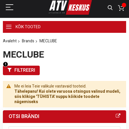
KÕIK TOOTED
Avaleht
Brands
MECLUBE
MECLUBE
FILTREERI
Me ei leia Teie valikule vastavaid tooteid.
Tähelepanu! Kui olete varuosa otsingus valinud mudeli,
siis klikige 'TÜHISTA' nuppu kõikide toodete
nägemiseks
OTSI BRÄNDI