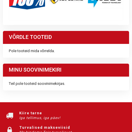
VÕRDLE TOOTEID
Pole tooteid mida võrrelda.
MINU SOOVINIMEKIRI
Teil pole tooteid soovinimekirjas.
Kiire tarne
Iga tellimus, iga päev!
Turvalised makseviisid