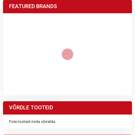
FEATURED BRANDS
VÕRDLE TOOTEID
Pole tooteid mida võrrelda.