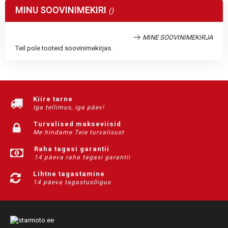
MINU SOOVINIMEKIRI
MINE SOOVINIMEKIRJA
Teil pole tooteid soovinimekirjas.
Kiire tarne
Iga tellimus, iga päev!
Turvalised makseviisid
Me hindame Teie turvalisust
Raha tagasi garantii
14 päeva raha tagasi garantii
Lihtne tagastamine
14 päeva tagastusõigus