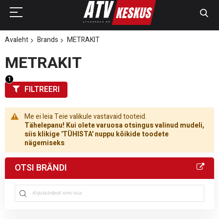
Avaleht
Brands
METRAKIT
METRAKIT
FILTREERI
Me ei leia Teie valikule vastavaid tooteid.
Tähelepanu! Kui olete varuosa otsingus valinud mudeli,
siis klikige 'TÜHISTA' nuppu kõikide toodete
nägemiseks
OTSI BRÄNDI