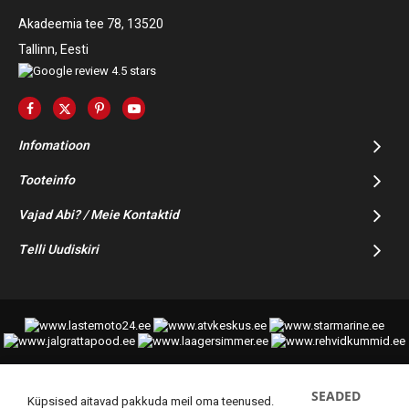
Akadeemia tee 78, 13520
Tallinn, Eesti
Infomatioon
Tooteinfo
Vajad Abi? / Meie Kontaktid
Telli Uudiskiri
SEADED
© 2014-2025 Starmoto OÜ
Küpsised aitavad pakkuda meil oma teenused.