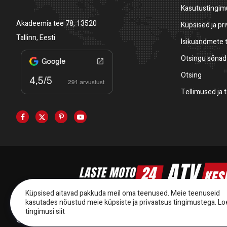
Kasutustingi
Akadeemia tee 78, 13520
Küpsised ja pr
Tallinn, Eesti
Isikuandmete 
Otsingu sõnad
Otsing
Tellimused ja 
Küpsised aitavad pakkuda meil oma teenused. Meie teenuseid
kasutades nõustud meie küpsiste ja privaatsus tingimustega.
Lo
tingimusi siit
© 2014-2025 Starmoto OÜ