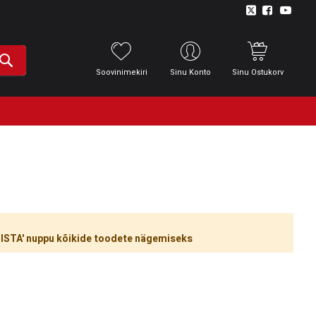
Soovinimekiri
Sinu Konto
Sinu Ostukorv
ÜHISTA' nuppu kõikide toodete nägemiseks