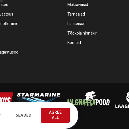
mused
Makseviisid
ivaatsus
Tarneajad
töötlemine
Laoseisud
Töökoja hinnakiri
Kontakt
tagastused
AGREE
e
SEADED
ALL