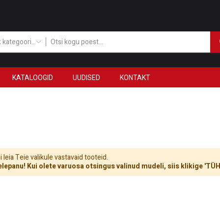
Kõik kategooriad
KATALOOGID
UUDISED
KONTAKT
 leia Teie valikule vastavaid tooteid.
lepanu! Kui olete varuosa otsingus valinud mudeli, siis klikige 'T