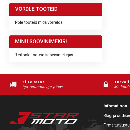
VÕRDLE TOOTEID
Pole tooteid mida võrrelda.
MINU SOOVINIMEKIRI
Teil pole tooteid soovinimekirjas.
Kiire tarne
Turval
Iga tellimus, iga päev!
Me hinda
Infomatioon
Blogi ja uudise
Firma tutvustu