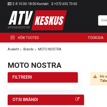
E-R 10:00-18:00 Kontakt
+372 655 73 60
KÕIK TOOTED
TÖÖKODA
Avaleht
Brands
MOTO NOSTRA
MOTO NOSTRA
FILTREERI
Me ei
Tähe
OTSI BRÄNDI