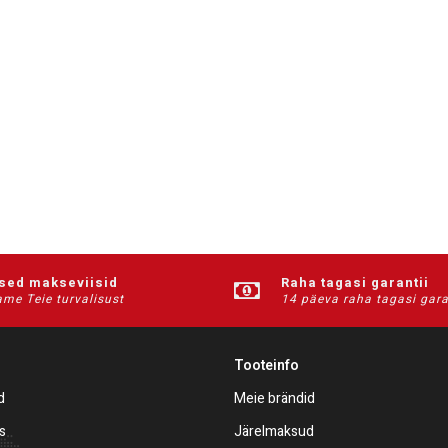
ised makseviisid
Raha tagasi garantii
me Teie turvalisust
14 päeva raha tagasi gara
Tooteinfo
d
Meie brändid
s
Järelmaksud