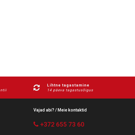
Lihtne tagastamine
ntii
14 päeva tagastusõigus
Vajad abi? / Meie kontaktid
+372 655 73 60