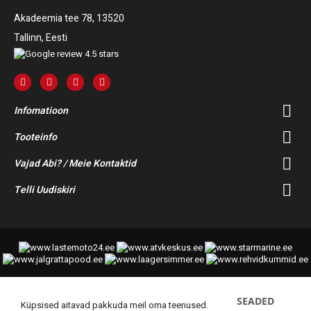
Akadeemia tee 78, 13520
Tallinn, Eesti
Infomatioon
Tooteinfo
Vajad Abi? / Meie Kontaktid
Telli Uudiskiri
SEADED
© 2014-2025 Starmoto OÜ
Küpsised aitavad pakkuda meil oma teenused.