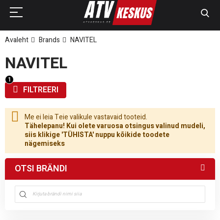
Avaleht
Brands
NAVITEL
NAVITEL
FILTREERI
Me ei leia Teie valikule vastavaid tooteid.
Tähelepanu! Kui olete varuosa otsingus valinud mudeli,
siis klikige 'TÜHISTA' nuppu kõikide toodete
nägemiseks
OTSI BRÄNDI