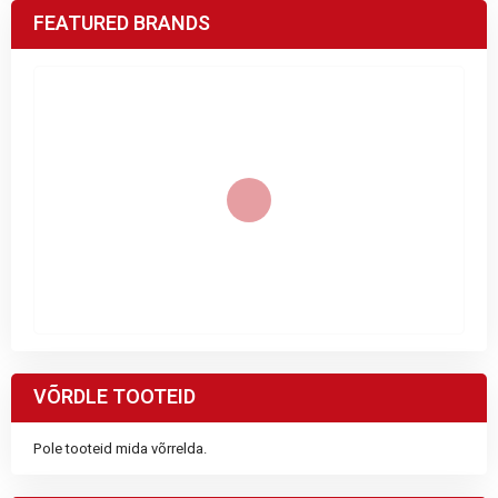
FEATURED BRANDS
VÕRDLE TOOTEID
Pole tooteid mida võrrelda.