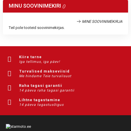
MINU SOOVINIMEKIRI
MINE SOOVINIMEKIRJA
Teil pole tooteid soovinimekirjas.
Kiire tarne
Iga tellimus, iga päev!
Turvalised makseviisid
Me hindame Teie turvalisust
Raha tagasi garantii
14 päeva raha tagasi garantii
Lihtne tagastamine
14 päeva tagastusõigus