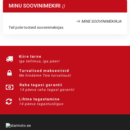
MINU SOOVINIMEKIRI
MINE SOOVINIMEKIRJA
Teil pole tooteid soovinimekirjas.
Kiire tarne
Iga tellimus, iga päev!
Turvalised makseviisid
Me hindame Teie turvalisust
Raha tagasi garantii
14 päeva raha tagasi garantii
Lihtne tagastamine
14 päeva tagastusõigus