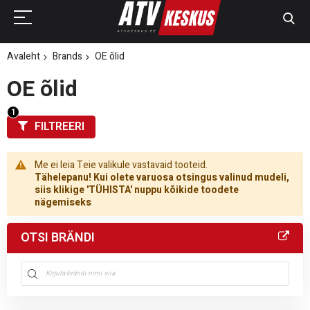
Avaleht
Brands
OE õlid
OE õlid
FILTREERI
Me ei leia Teie valikule vastavaid tooteid.
Tähelepanu! Kui olete varuosa otsingus valinud mudeli,
siis klikige 'TÜHISTA' nuppu kõikide toodete
nägemiseks
OTSI BRÄNDI