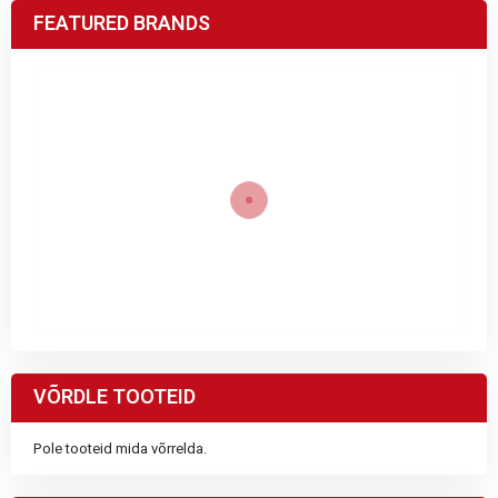
FEATURED BRANDS
VÕRDLE TOOTEID
Pole tooteid mida võrrelda.