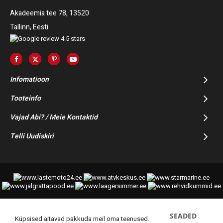
Akadeemia tee 78, 13520
Tallinn, Eesti
Infomatioon
Tooteinfo
Vajad Abi? / Meie Kontaktid
Telli Uudiskiri
SEADED
© 2014-2025 Starmoto OÜ
Küpsised aitavad pakkuda meil oma teenused.