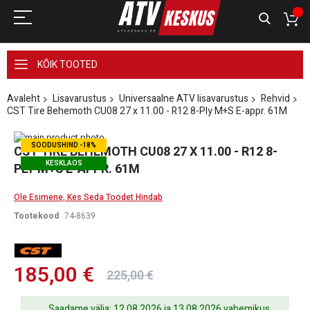
KÕIK TOOTED
Avaleht
Lisavarustus
Universaalne ATV lisavarustus
Rehvid
CST Tire Behemoth CU08 27 x 11.00 - R12 8-Ply M+S E-appr. 61M
Skip
SOODUSHIND -18%
to
Skip
CST TIRE BEHEMOTH CU08 27 X 11.00 - R12 8-
the
to
KESKLAOS
PLY M+S E-APPR. 61M
end
the
of
beginning
the
of
Ole Esimene, Kes Seda Toodet Hindab
images
the
Tootekood
74-8639
gallery
images
gallery
185,00 €
225,00 €
Saadame välja: 12.08.2026 ja 13.08.2026 vahemikus