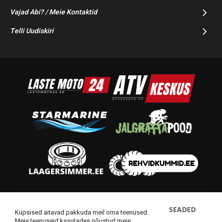
Vajad Abi? / Meie Kontaktid
Telli Uudiskiri
© 2014-2025 Starmoto OÜ
SEADED
Küpsised aitavad pakkuda meil oma teenused.
Meie teenuseid kasutades nõustud meie