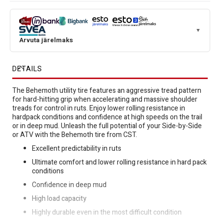
▼
Arvuta järelmaks
DETAILS
The Behemoth utility tire features an aggressive tread pattern
for hard-hitting grip when accelerating and massive shoulder
treads for control in ruts. Enjoy lower rolling resistance in
hardpack conditions and confidence at high speeds on the trail
or in deep mud. Unleash the full potential of your Side-by-Side
or ATV with the Behemoth tire from CST.
Excellent predictability in ruts
Ultimate comfort and lower rolling resistance in hard pack
conditions
Confidence in deep mud
High load capacity
Highly durable even in the most difficult condition