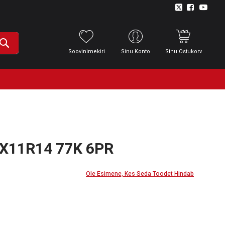
Soovinimekiri
Sinu Konto
Sinu Ostukorv
X11R14 77K 6PR
Ole Esimene, Kes Seda Toodet Hindab