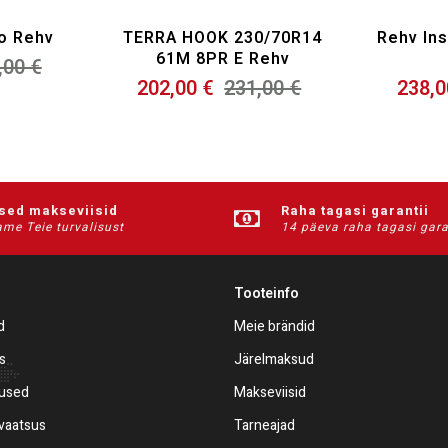
o Rehv
TERRA HOOK 230/70R14
Rehv In
61M 8PR E Rehv
,00 €
202,00 €
231,00 €
238,0
ised makseviisid
Raha tagasi garantii
me Teie turvalisust
14 päeva raha tagasi gara
Tooteinfo
d
Meie brändid
s
Järelmaksud
mused
Makseviisid
ivaatsus
Tarneajad