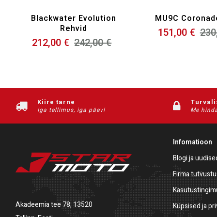
Blackwater Evolution
MU9C Coronad
Rehvid
151,00 €
230
212,00 €
242,00 €
Kiire tarne
Turval
Iga tellimus, iga päev!
Me hinda
Infomatioon
Blogi ja uudise
Firma tutvustu
Kasutustingi
Akadeemia tee 78, 13520
Küpsised ja pr