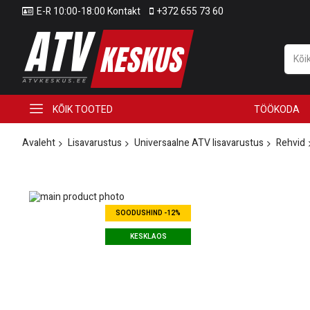
E-R 10:00-18:00 Kontakt
+372 655 73 60
KÕIK TOOTED
TÖÖKODA
Avaleht
Lisavarustus
Universaalne ATV lisavarustus
Rehvid
Skip
to
Skip
SOODUSHIND -12%
the
to
end
the
KESKLAOS
of
beginning
the
of
images
the
gallery
images
gallery