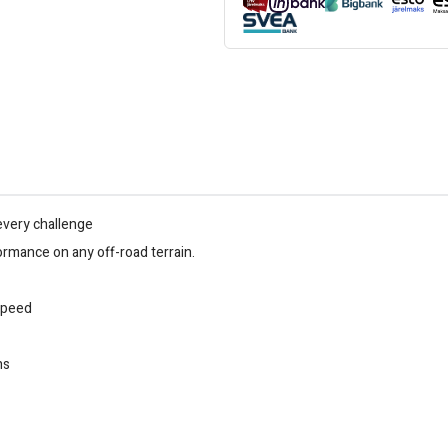
every challenge
ormance on any off-road terrain.
 speed
ns