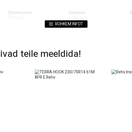
Construction
Features
R (Radial)
E-Marked
Product Name
Rim Diameter
S
ROHKEM INFOT
Tire
14
A
Tube Type
Units
W
Tubeless
Each
ivad teile meeldida!