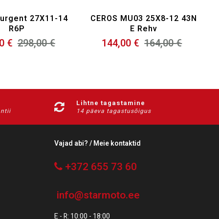
surgent 27X11-14
CEROS MU03 25X8-12 43N
R6P
E Rehv
0 €
298,00 €
144,00 €
164,00 €
Lihtne tagastamine
ntii
14 päeva tagastusõigus
Vajad abi? / Meie kontaktid
+372 655 73 60
info@starmoto.ee
E - R: 10:00 - 18:00