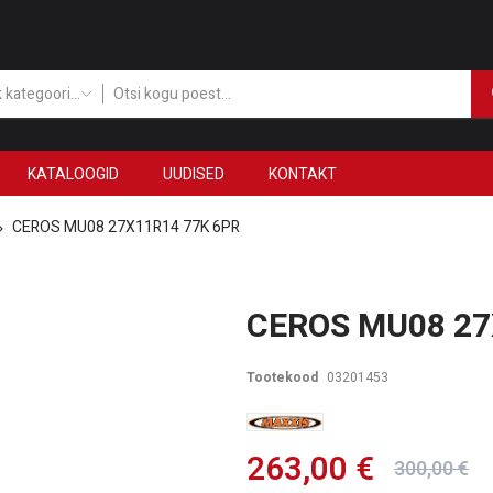
Kõik kategooriad
KATALOOGID
UUDISED
KONTAKT
CEROS MU08 27X11R14 77K 6PR
CEROS MU08 27
Tootekood
03201453
263,00 €
300,00 €