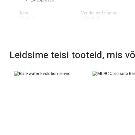
E4 approved
Brand
Vendor part number
MAXXIS
52599935
Ply Rating
Position
6 Ply
Rear
Tire Size
Tread Pattern/Model
27x11R14
Ceros MU07/MU08
Leidsime teisi tooteid, mis võ