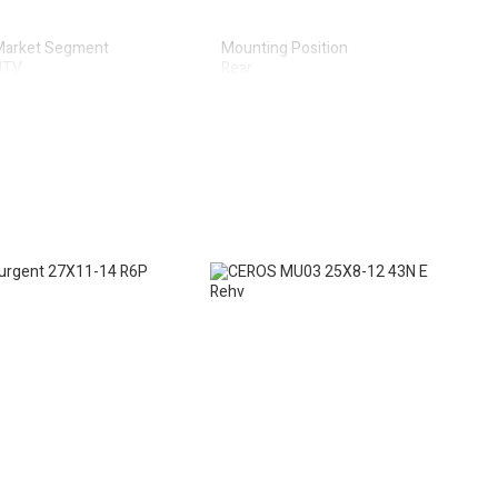
Market Segment
Mounting Position
UTV
Rear
tyle
Tire Diameter
ll-Terrain
27
idth
11