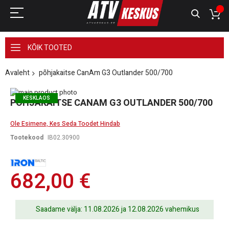
KÕIK TOOTED
Avaleht
põhjakaitse CanAm G3 Outlander 500/700
Skip
KESKLAOS
to
Skip
PÕHJAKAITSE CANAM G3 OUTLANDER 500/700
the
to
end
the
Ole Esimene, Kes Seda Toodet Hindab
of
beginning
the
of
Tootekood
IB02.30900
images
the
gallery
images
gallery
682,00 €
Saadame välja: 11.08.2026 ja 12.08.2026 vahemikus