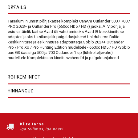
DETAILS
Täisalumiiniumist põhjakaitse komplekt CanAm Outlander 500 / 700 /
PRO 2023+ ja Outlander Pro (650cc HD5 / HD7) jaoks. ATV põhja ja
esiosa täielik kaitse.Avad õli vahetamiseks.Avad IB keskkinnituse
adapteri jaoks.Üksikasjalik paigaldusjuhend.Ühildub Iron Baltic
keskkinnituse ja esikinnituse adapteritega.Sobib 2024+ Outlander
Pro / Pro XU / Pro Hunting Edition mudelitele - 650cc HD5 / HD7Sobib
uue G3 šassiiga 500 ja 700 Outlander 1-up (lühike teljevahe)
mudelitele.Komplektis on kinnitusvahendid ja paigaldusjuhend.
ROHKEM INFOT
HINNANGUD
Kiire tarne
Iga tellimus, iga päev!