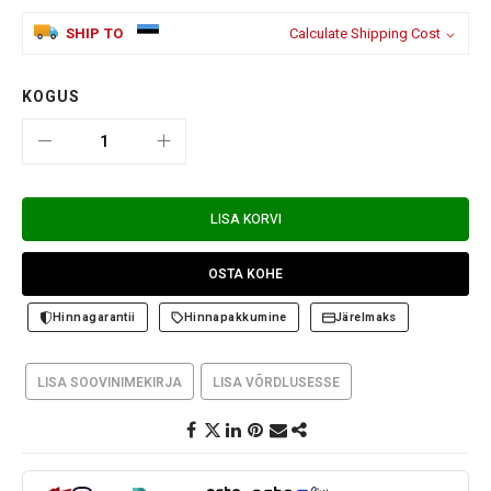
SHIP TO
Calculate Shipping Cost
KOGUS
LISA KORVI
OSTA KOHE
Hinnagarantii
Hinnapakkumine
Järelmaks
LISA SOOVINIMEKIRJA
LISA VÕRDLUSESSE