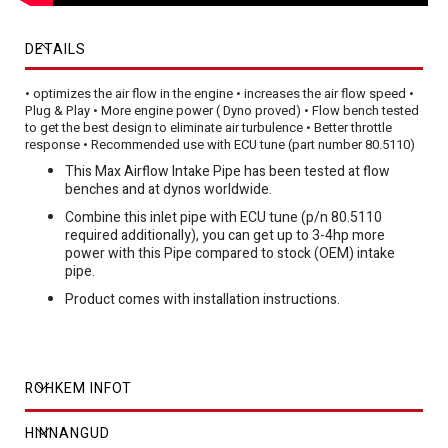
DETAILS
• optimizes the air flow in the engine • increases the air flow speed •
Plug & Play • More engine power ( Dyno proved) • Flow bench tested
to get the best design to eliminate air turbulence • Better throttle
response • Recommended use with ECU tune (part number 80.5110)
This Max Airflow Intake Pipe has been tested at flow
benches and at dynos worldwide.
Combine this inlet pipe with ECU tune (p/n 80.5110
required additionally), you can get up to 3-4hp more
power with this Pipe compared to stock (OEM) intake
pipe.
Product comes with installation instructions.
ROHKEM INFOT
HINNANGUD