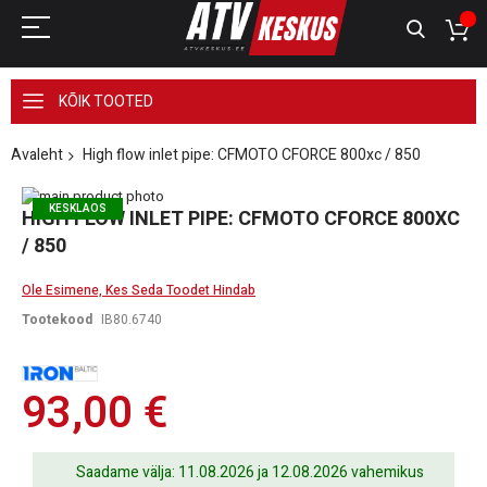
KÕIK TOOTED
Avaleht
High flow inlet pipe: CFMOTO CFORCE 800xc / 850
Skip
KESKLAOS
to
Skip
HIGH FLOW INLET PIPE: CFMOTO CFORCE 800XC
the
to
/ 850
end
the
of
beginning
the
of
Ole Esimene, Kes Seda Toodet Hindab
images
the
Tootekood
IB80.6740
gallery
images
gallery
93,00 €
Saadame välja: 11.08.2026 ja 12.08.2026 vahemikus