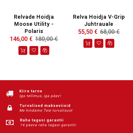
Relvade Hoidja
Relva Hoidja V-Grip
Moose Utility -
Juhtrauale
Polaris
55,50 €
68,00 €
146,00 €
180,00 €
Kiire tarne
Iga tellimus, iga päev!
Turvalised makseviisid
Me hindame Teie turvalisust
Raha tagasi garantii
14 päeva raha tagasi garantii