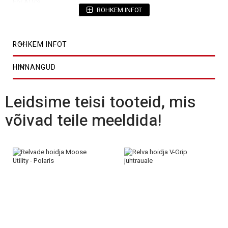
For ATV's.
ROHKEM INFOT
COLOR/FINISH
Black
ROHKEM INFOT
MATERIAL
Rubber
MODEL
Big Horn
HINNANGUD
TYPE
Single
Leidsime teisi tooteid, mis
UNITS
Each
võivad teile meeldida!
PRODUCT NAME
Gun Rack
BASE COLOR
Black