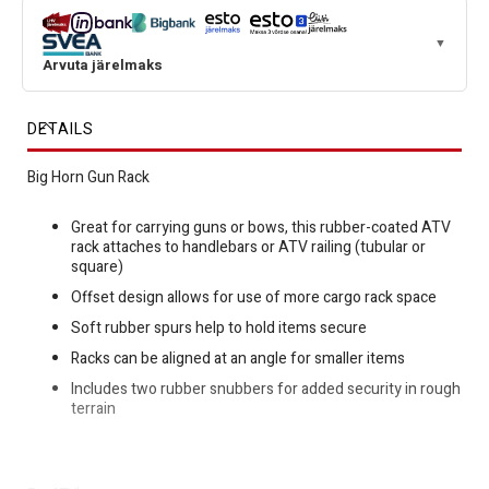
▼
Arvuta järelmaks
DETAILS
Big Horn Gun Rack
Great for carrying guns or bows, this rubber-coated ATV
rack attaches to handlebars or ATV railing (tubular or
square)
Offset design allows for use of more cargo rack space
Soft rubber spurs help to hold items secure
Racks can be aligned at an angle for smaller items
Includes two rubber snubbers for added security in rough
terrain