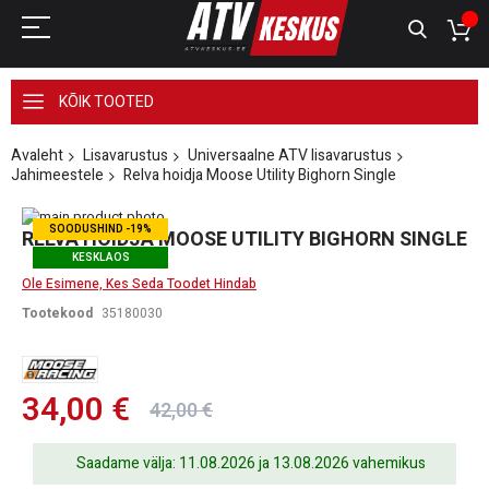
KÕIK TOOTED
Avaleht
Lisavarustus
Universaalne ATV lisavarustus
Jahimeestele
Relva hoidja Moose Utility Bighorn Single
Skip
SOODUSHIND -19%
to
Skip
RELVA HOIDJA MOOSE UTILITY BIGHORN SINGLE
the
to
KESKLAOS
end
the
Ole Esimene, Kes Seda Toodet Hindab
of
beginning
the
of
Tootekood
35180030
images
the
gallery
images
gallery
34,00 €
42,00 €
Saadame välja: 11.08.2026 ja 13.08.2026 vahemikus