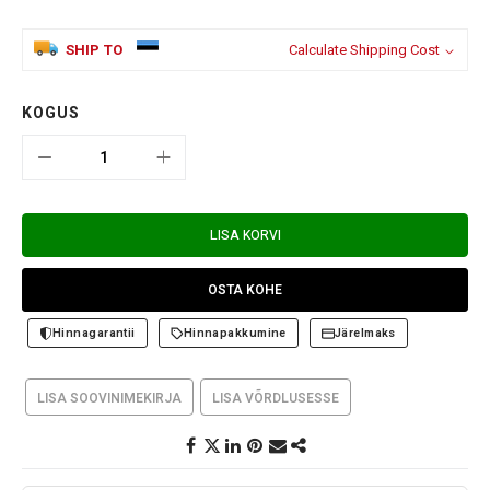
SHIP TO
Calculate Shipping Cost
KOGUS
LISA KORVI
OSTA KOHE
Hinnagarantii
Hinnapakkumine
Järelmaks
LISA SOOVINIMEKIRJA
LISA VÕRDLUSESSE