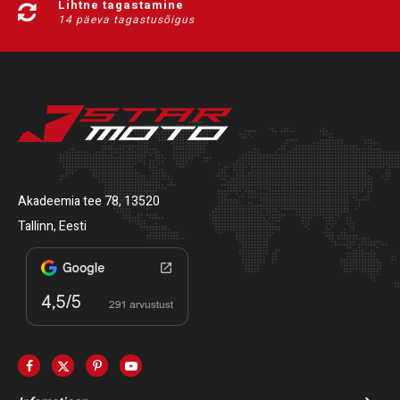
Lihtne tagastamine
14 päeva tagastusõigus
Akadeemia tee 78, 13520
Tallinn, Eesti