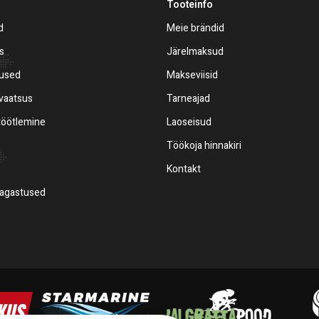
Tooteinfo
d
Meie brändid
s
Järelmaksud
mused
Makseviisid
ivaatsus
Tarneajad
töötlemine
Laoseisud
Töökoja hinnakiri
Kontakt
tagastused