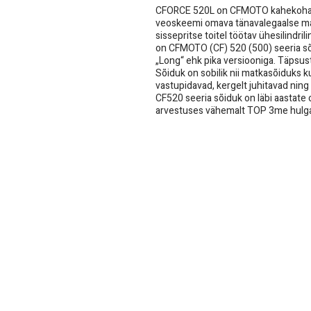
CFORCE 520L on CFMOTO kahekohalin
veoskeemi omava tänavalegaalse ma
sissepritse toitel töötav ühesilindr
on CFMOTO (CF) 520 (500) seeria sõi
„Long“ ehk pika versiooniga. Täpsus
Sõiduk on sobilik nii matkasõiduks
vastupidavad, kergelt juhitavad ning
CF520 seeria sõiduk on läbi aastat
arvestuses vähemalt TOP 3me hulg