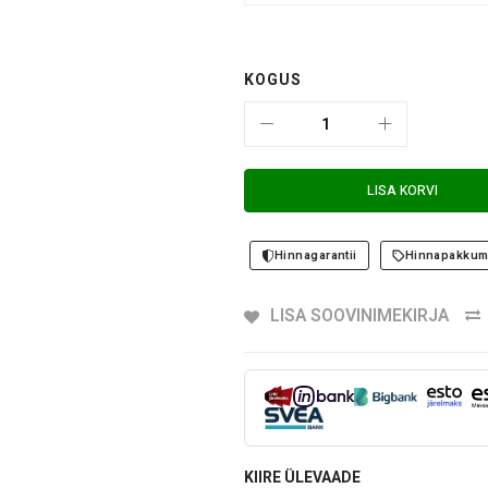
KOGUS
LISA KORVI
Hinnagarantii
Hinnapakkum
LISA SOOVINIMEKIRJA
KIIRE ÜLEVAADE