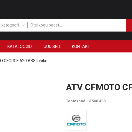
Kõik kategooriad
KATALOOGID
UUDISED
KONTAKT
 CFORCE 520 ABS lühike
ATV CFMOTO CF
Tootekood
CF500-ABS