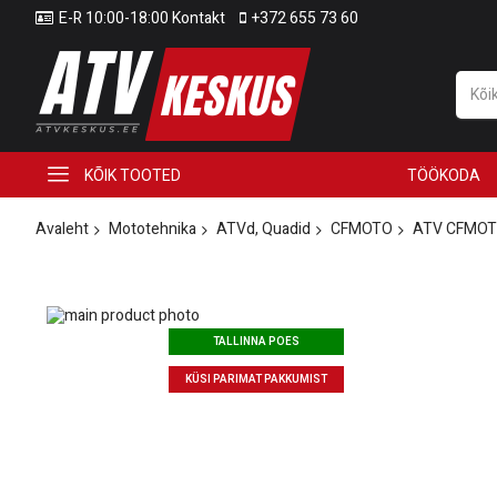
E-R 10:00-18:00 Kontakt
+372 655 73 60
KÕIK TOOTED
TÖÖKODA
Avaleht
Mototehnika
ATVd, Quadid
CFMOTO
ATV CFMOTO
Skip
to
Skip
TALLINNA POES
the
to
end
the
KÜSI PARIMAT PAKKUMIST
of
beginning
the
of
images
the
gallery
images
gallery