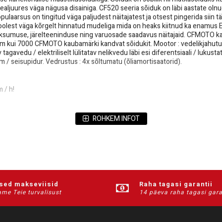
 sealjuures väga nägusa disainiga. CF520 seeria sõiduk on läbi aastate 
arsus on tingitud väga paljudest näitajatest ja otsest pingerida siin täh
e poolest väga kõrgelt hinnatud mudeliga mida on heaks kiitnud ka enamu
ksumuse, järelteeninduse ning varuosade saadavus näitajaid. CFMOTO kau
m kui 7000 CFMOTO kaubamärki kandvat sõidukit. Mootor : vedelikjahutu
v tagavedu / elektriliselt lülitatav nelikvedu läbi esi diferentsiaali / luk
m / seisupidur. Vedrustus : 4x sõltumatu (õliamortisaatorid).
 / h!
00 km garantii. Samuti on võimalik ATV-le juurde soetada 1 või 2 aastane l
ROHKEM INFOT
ised makseviisid
Raha tagasi garantii
me Teie turvalisust
14 päeva raha tagasi gara