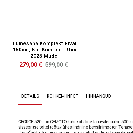
Lumesaha Komplekt Rival
150cm, Kiir Kinnitus - Uus
2025 Mudel
279,00 €
599,00 €
DETAILS
ROHKEM INFOT
HINNANGUD
CFORCE 520L on CFMOTO kahekohaline tänavalegaalne 500. se
sissepritse toitel töötav ühesilindriline bensiinimootor. Teha
„Long“ ehk pika versiooniga. Täpsustatult on tegu tänavalega