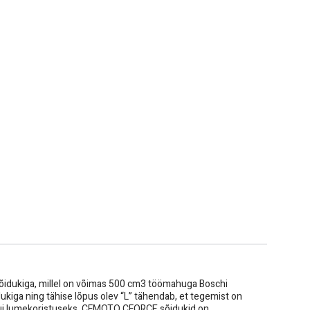
idukiga, millel on võimas 500 cm3 töömahuga Boschi
ukiga ning tähise lõpus olev “L” tähendab, et tegemist on
s kui lumekoristuseks. CFMOTO CFORCE sõidukid on