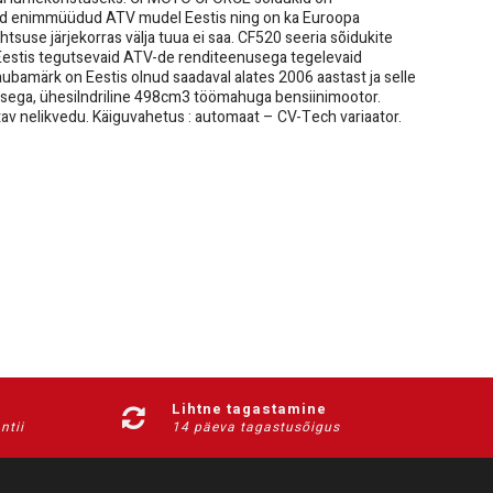
olnud enimmüüdud ATV mudel Eestis ning on ka Euroopa
tsuse järjekorras välja tuua ei saa. CF520 seeria sõidukite
s Eestis tegutsevaid ATV-de renditeenusega tegelevaid
bamärk on Eestis olnud saadaval alates 2006 aastast ja selle
sega, ühesilndriline 498cm3 töömahuga bensiinimootor.
ustatav nelikvedu. Käiguvahetus : automaat – CV-Tech variaator.
isagarantii, mis pikendab garantii läbisõitu vastavalt 1000 ja
Lihtne tagastamine
ntii
14 päeva tagastusõigus