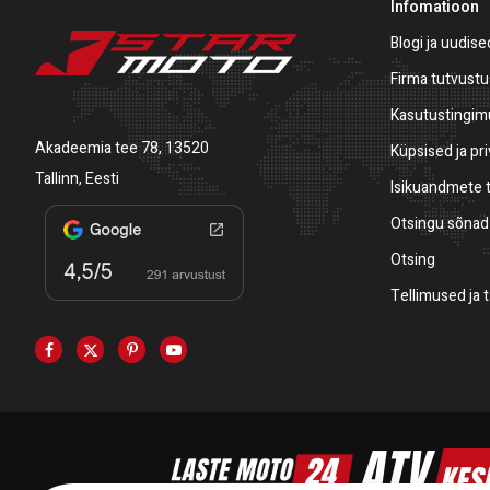
Infomatioon
Blogi ja uudise
Firma tutvustu
Kasutustingi
Akadeemia tee 78, 13520
Küpsised ja pr
Tallinn, Eesti
Isikuandmete 
Otsingu sõnad
Otsing
Tellimused ja 