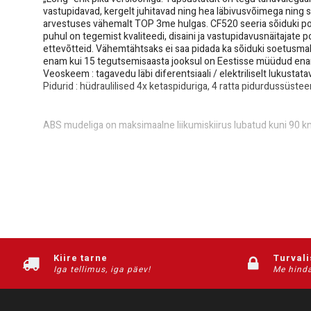
vastupidavad, kergelt juhitavad ning hea läbivusvõimega ning
arvestuses vähemalt TOP 3me hulgas. CF520 seeria sõiduki popula
puhul on tegemist kvaliteedi, disaini ja vastupidavusnäitajat
ettevõtteid. Vähemtähtsaks ei saa pidada ka sõiduki soetusma
enam kui 15 tegutsemisaasta jooksul on Eestisse müüdud ena
Veoskeem : tagavedu läbi diferentsiaali / elektriliselt lukustata
Pidurid : hüdraulilised 4x ketaspiduriga, 4 ratta pidurdussüstee
ABS mudeliga on maksimaalne liikumiskiirus lubatud kuni 90 km
Kõikidele CFMOTO ATV-dele kehtib eksklusiivne 3-aastane või 60
2000 km.
Kiire tarne
Turval
Iga tellimus, iga päev!
Me hinda