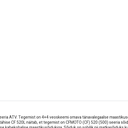
eria ATV. Tegemist on 4×4 veoskeemi omava tänavalegaalse maastikusõ
setähise CF 520L näitab, et tegemist on CFMOTO (CF) 520 (500) seeria sõid
alse kahekohalise maastikusõidukiga. Sõiduk on sobilik nii matkasõiduk