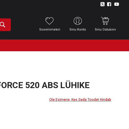
Soovinimekiri
Sinu Konto
Sinu Ostukorv
ORCE 520 ABS LÜHIKE
Ole Esimene, Kes Seda Toodet Hindab