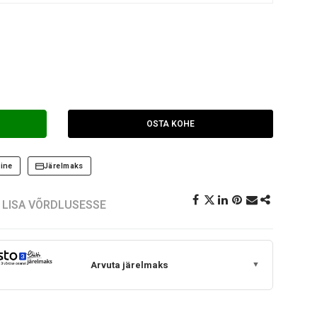
OSTA KOHE
ine
Järelmaks
LISA VÕRDLUSESSE
Arvuta järelmaks
▼