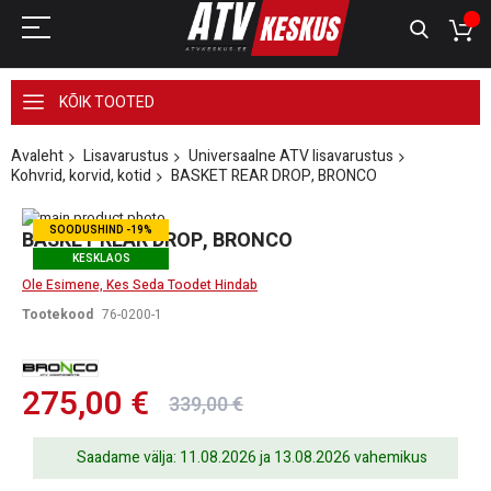
KÕIK TOOTED
Avaleht
Lisavarustus
Universaalne ATV lisavarustus
Kohvrid, korvid, kotid
BASKET REAR DROP, BRONCO
Skip
SOODUSHIND -19%
to
Skip
BASKET REAR DROP, BRONCO
the
to
KESKLAOS
end
the
Ole Esimene, Kes Seda Toodet Hindab
of
beginning
the
of
Tootekood
76-0200-1
images
the
gallery
images
gallery
275,00 €
339,00 €
Saadame välja: 11.08.2026 ja 13.08.2026 vahemikus