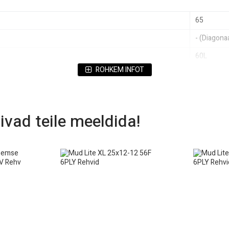
65
- (Diagonaa
60L
ROHKEM INFOT
4 PLY
12
300
ivad teile meeldida!
27 x 12-12
Mud Lite 
Siserõhut
E-märgist
MUD
Tükk