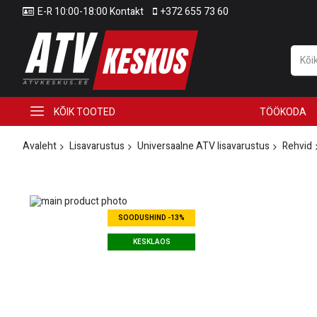
E-R 10:00-18:00 Kontakt
+372 655 73 60
KÕIK TOOTED
TÖÖKODA
Avaleht
Lisavarustus
Universaalne ATV lisavarustus
Rehvid
Skip
to
Skip
SOODUSHIND -13%
the
to
end
the
KESKLAOS
of
beginning
the
of
images
the
gallery
images
gallery