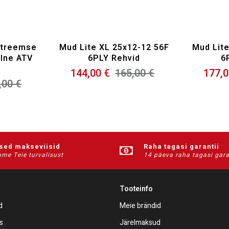
Rehv
27
streemse
Mud Lite XL 25x12-12 56F
Mud Lite
lne ATV
6PLY Rehvid
6
144,00 €
165,00 €
177,0
,00 €
ised makseviisid
Raha tagasi garantii
me Teie turvalisust
14 päeva raha tagasi gara
Tooteinfo
d
Meie brändid
s
Järelmaksud