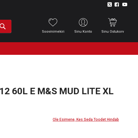
Soovinimekiri
Sinu Konto
Sinu Ostukorv
12 60L E M&S MUD LITE XL
Ole Esimene, Kes Seda Toodet Hindab