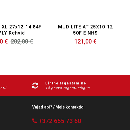
 XL 27x12-14 84F
MUD LITE AT 25X10-12
PLY Rehvid
50F E NHS
0 €
202,00 €
121,00 €
Lihtne tagastamine
ntii
14 päeva tagastusõigus
Vajad abi? / Meie kontaktid
+372 655 73 60