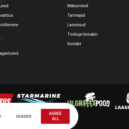
mused
Makseviisid
ivaatsus
Tarneajad
töötlemine
Laoseisud
Töökoja hinnakiri
Kontakt
tagastused
AGREE
e
SEADED
ALL