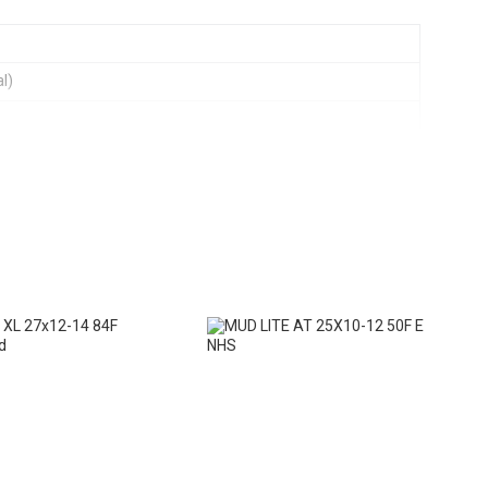
l)
XL
a
atud