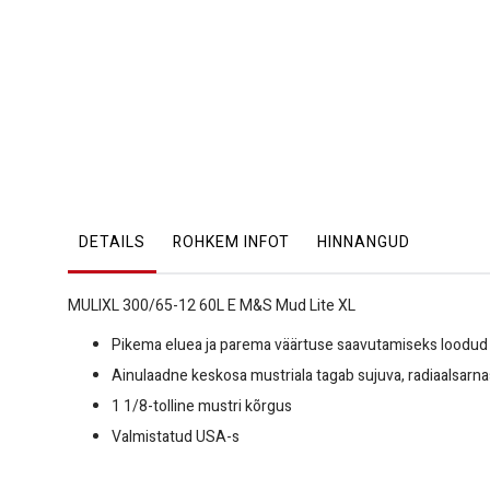
DETAILS
ROHKEM INFOT
HINNANGUD
MULIXL 300/65-12 60L E M&S Mud Lite XL
Pikema eluea ja parema väärtuse saavutamiseks loodu
Ainulaadne keskosa mustriala tagab sujuva, radiaalsarn
1 1/8-tolline mustri kõrgus
Valmistatud USA-s