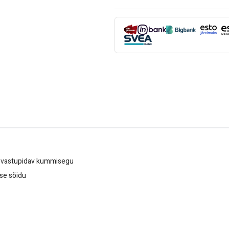
d vastupidav kummisegu
ase sõidu