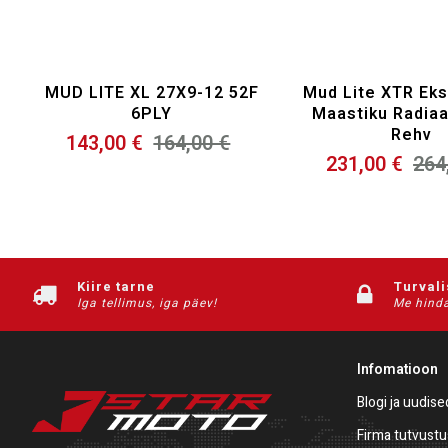
TOOTE NIMI
REHVI DIAMEETER
MUD LITE XL 27X9-12 52F
Mud Lite XTR Ek
6PLY
Maastiku Radiaa
Rehv
143,00 €
164,00 €
231,00 €
264
Kiire tarne
Turval
Iga tellimus, iga päev!
Me hinda
Infomatioon
Blogi ja uudise
Firma tutvustu