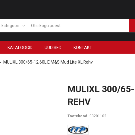
Kõik kategooriad
KATALOOGID
UUDISED
KONTAKT
MULIXL 300/65-12 60L E M&S Mud Lite XL Rehv
MULIXL 300/65-
REHV
Tootekood
03201102