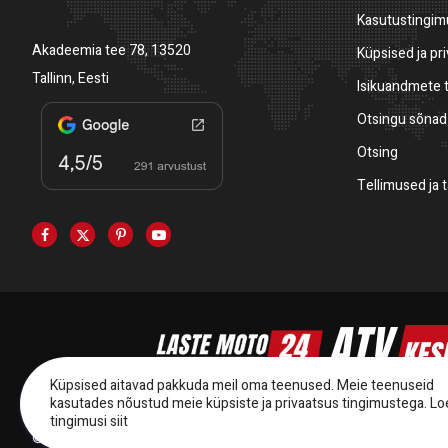
Kasutustingi
Akadeemia tee 78, 13520
Küpsised ja pr
Tallinn, Eesti
Isikuandmete 
Otsingu sõnad
Otsing
Tellimused ja 
Küpsised aitavad pakkuda meil oma teenused. Meie teenuseid
kasutades nõustud meie küpsiste ja privaatsus tingimustega.
Lo
tingimusi siit
© 2014-2025 Starmoto OÜ