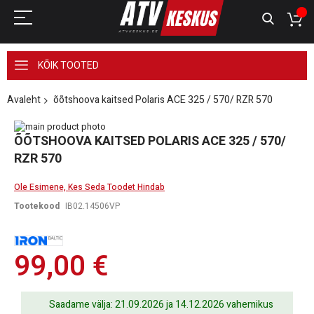
KÕIK TOOTED
Avaleht
õõtshoova kaitsed Polaris ACE 325 / 570/ RZR 570
Skip
to
Skip
ÕÕTSHOOVA KAITSED POLARIS ACE 325 / 570/
the
to
RZR 570
end
the
of
beginning
the
of
Ole Esimene, Kes Seda Toodet Hindab
images
the
Tootekood
IB02.14506VP
gallery
images
gallery
99,00 €
Saadame välja: 21.09.2026 ja 14.12.2026 vahemikus