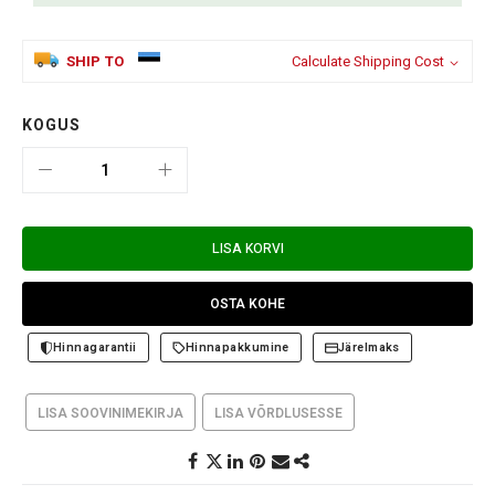
SHIP TO
Calculate Shipping Cost
KOGUS
LISA KORVI
OSTA KOHE
Hinnagarantii
Hinnapakkumine
Järelmaks
LISA SOOVINIMEKIRJA
LISA VÕRDLUSESSE