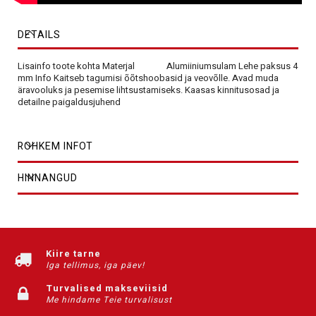
DETAILS
Lisainfo toote kohta Materjal Alumiiniumsulam Lehe paksus 4
mm Info Kaitseb tagumisi õõtshoobasid ja veovõlle. Avad muda
äravooluks ja pesemise lihtsustamiseks. Kaasas kinnitusosad ja
detailne paigaldusjuhend
ROHKEM INFOT
HINNANGUD
Kiire tarne
Iga tellimus, iga päev!
Turvalised makseviisid
Me hindame Teie turvalisust