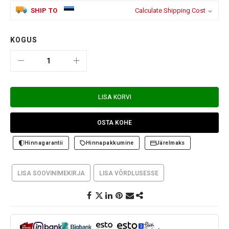
SHIP TO
Calculate Shipping Cost
KOGUS
LISA KORVI
OSTA KOHE
Hinnagarantii
Hinnapakkumine
Järelmaks
LISA SOOVINIMEKIRJA
LISA VÕRDLUSESSE