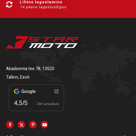
Lihtne tagastamine
14 päeva tagastusõigus
Akadeemia tee 78, 13520
Tallinn, Eesti