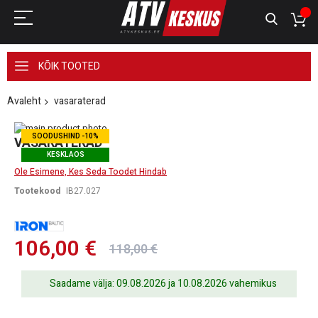
KÕIK TOOTED
Avaleht
vasaraterad
Skip
SOODUSHIND -10%
to
Skip
VASARATERAD
the
to
KESKLAOS
end
the
Ole Esimene, Kes Seda Toodet Hindab
of
beginning
the
of
Tootekood
IB27.027
images
the
gallery
images
gallery
106,00 €
118,00 €
Saadame välja: 09.08.2026 ja 10.08.2026 vahemikus