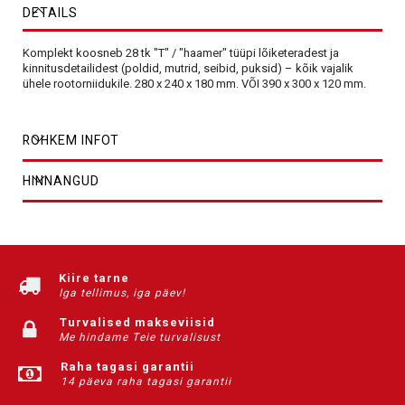
DETAILS
Komplekt koosneb 28 tk "T" / "haamer" tüüpi lõiketeradest ja
kinnitusdetailidest (poldid, mutrid, seibid, puksid) – kõik vajalik
ühele rootorniidukile. 280 x 240 x 180 mm. VÕI 390 x 300 x 120 mm.
ROHKEM INFOT
HINNANGUD
Kiire tarne
Iga tellimus, iga päev!
Turvalised makseviisid
Me hindame Teie turvalisust
Raha tagasi garantii
14 päeva raha tagasi garantii