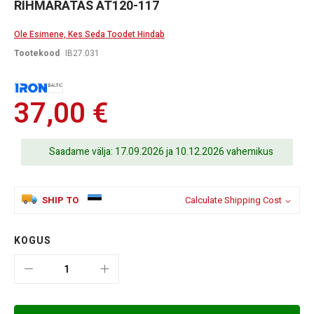
Skip
RIHMARATAS AT120-117
to
the
Ole Esimene, Kes Seda Toodet Hindab
beginning
of
Tootekood
IB27.031
the
images
gallery
37,00 €
Saadame välja: 17.09.2026 ja 10.12.2026 vahemikus
SHIP TO
Calculate Shipping Cost
KOGUS