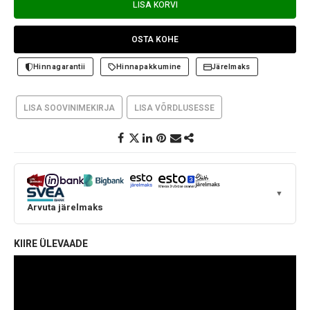
LISA KORVI
OSTA KOHE
Hinnagarantii
Hinnapakkumine
Järelmaks
LISA SOOVINIMEKIRJA
LISA VÕRDLUSESSE
▼
Arvuta järelmaks
KIIRE ÜLEVAADE