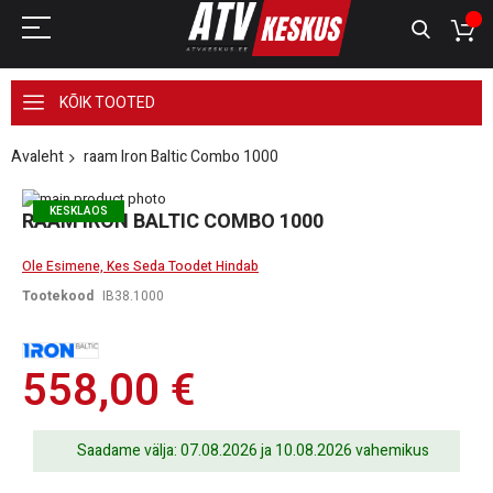
KÕIK TOOTED
Avaleht
raam Iron Baltic Combo 1000
Skip
KESKLAOS
to
Skip
RAAM IRON BALTIC COMBO 1000
the
to
end
the
Ole Esimene, Kes Seda Toodet Hindab
of
beginning
the
of
Tootekood
IB38.1000
images
the
gallery
images
gallery
558,00 €
Saadame välja: 07.08.2026 ja 10.08.2026 vahemikus