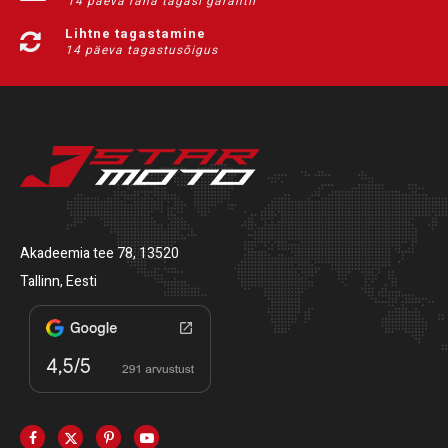
14 päeva raha tagasi garantii
Lihtne tagastamine
14 päeva tagastusõigus
Akadeemia tee 78, 13520
Tallinn, Eesti