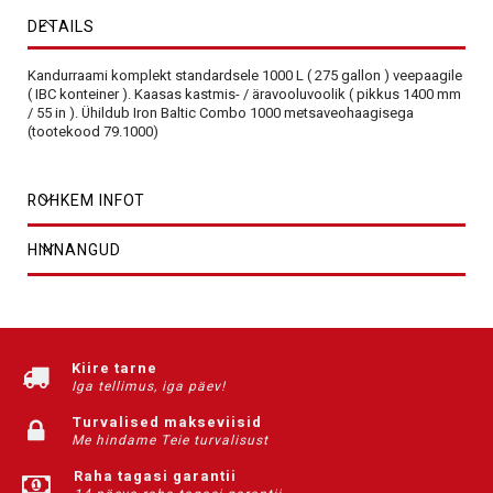
DETAILS
Kandurraami komplekt standardsele 1000 L ( 275 gallon ) veepaagile
( IBC konteiner ). Kaasas kastmis- / äravooluvoolik ( pikkus 1400 mm
/ 55 in ). Ühildub Iron Baltic Combo 1000 metsaveohaagisega
(tootekood 79.1000)
ROHKEM INFOT
HINNANGUD
Kiire tarne
Iga tellimus, iga päev!
Turvalised makseviisid
Me hindame Teie turvalisust
Raha tagasi garantii