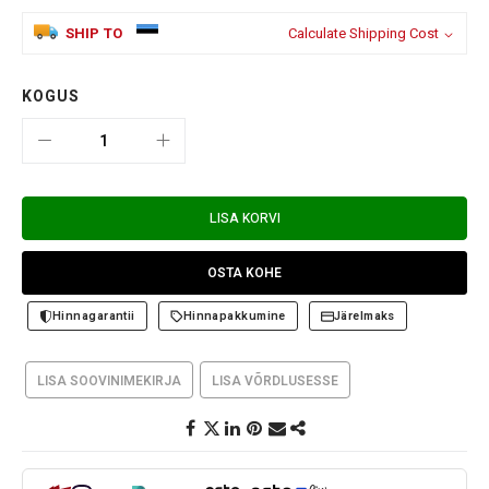
SHIP TO
Calculate Shipping Cost
KOGUS
LISA KORVI
OSTA KOHE
Hinnagarantii
Hinnapakkumine
Järelmaks
LISA SOOVINIMEKIRJA
LISA VÕRDLUSESSE