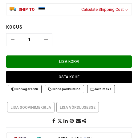
SHIP TO
Calculate Shipping Cost
KOGUS
LISA KORVI
OSTA KOHE
Hinnagarantii
Hinnapakkumine
Järelmaks
LISA SOOVINIMEKIRJA
LISA VÕRDLUSESSE