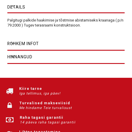
DETAILS
Palgitugi palkide haakimise ja tõstmise abistamiseks kraanaga ( p/n
79.2000 ) Tugev terasraami konstruktsioon.
ROHKEM INFOT
HINNANGUD
Kiire tarne
Iga tellimus, iga päev!
Turvalised makseviisid
Me hindame Teie turvalisust
Raha tagasi garantii
14 päeva raha tagasi garantii
Lihtne tagastamine