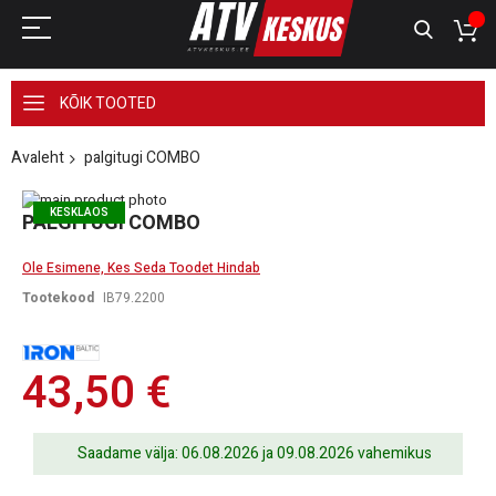
KÕIK TOOTED
Avaleht
palgitugi COMBO
Skip
KESKLAOS
to
Skip
PALGITUGI COMBO
the
to
end
the
Ole Esimene, Kes Seda Toodet Hindab
of
beginning
the
of
Tootekood
IB79.2200
images
the
gallery
images
gallery
43,50 €
Saadame välja: 06.08.2026 ja 09.08.2026 vahemikus