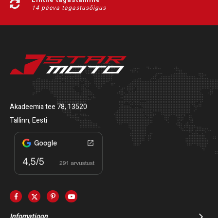
14 päeva tagastusõigus
Akadeemia tee 78, 13520
Tallinn, Eesti
Infomatioon