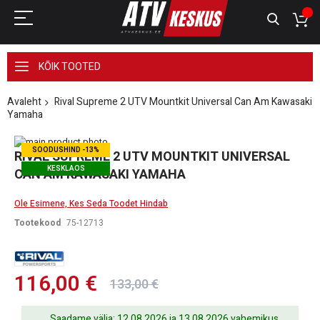
KÕIK TOOTED
Avaleht
Rival Supreme 2 UTV Mountkit Universal Can Am Kawasaki
Yamaha
Skip
SOODUSHIND -13%
to
Skip
RIVAL SUPREME 2 UTV MOUNTKIT UNIVERSAL
the
to
KESKLAOS
CAN AM KAWASAKI YAMAHA
end
the
of
beginning
the
of
Ole Esimene, Kes Seda Toodet Hindab
images
the
Tootekood
75-12713
gallery
images
gallery
116,00 €
133,00 €
Saadame välja: 12.08.2026 ja 13.08.2026 vahemikus