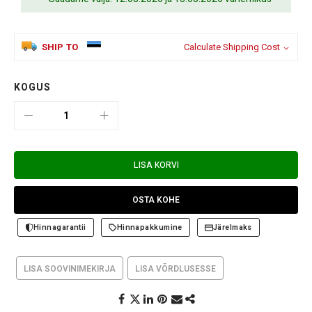
SHIP TO
Calculate Shipping Cost
KOGUS
LISA KORVI
OSTA KOHE
Hinnagarantii
Hinnapakkumine
Järelmaks
LISA SOOVINIMEKIRJA
LISA VÕRDLUSESSE