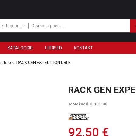
Kõik kategooriad
KATALOOGID
UUDISED
KONTAKT
estele
RACK GEN EXPEDITION DBLE
RACK GEN EXPE
Tootekood
35180130
92,50 €