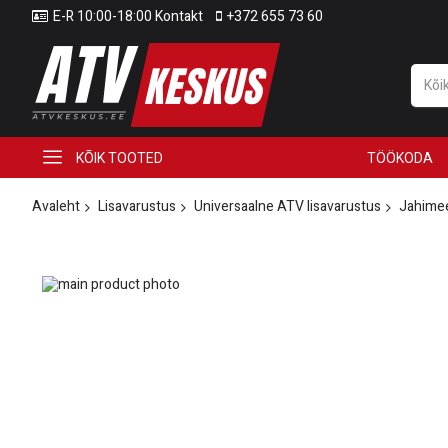
E-R 10:00-18:00 Kontakt
+372 655 73 60
KÕIK TOOTED
TÖÖKODA
Avaleht
Lisavarustus
Universaalne ATV lisavarustus
Jahime
Skip
to
Skip
the
to
end
the
of
beginning
the
of
images
the
gallery
images
gallery