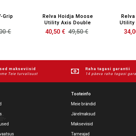
V-Grip
Relva Hoidja Moose
Relva
Utility Axis Double
Utilit
00 €
40,50 €
49,50 €
34,0
ised makseviisid
Raha tagasi garantii
me Teie turvalisust
14 päeva raha tagasi gara
Tooteinfo
d
Meie brändid
s
Järelmaksud
mused
Makseviisid
ivaatsus
Tarneajad