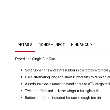
DETAILS
ROHKEM INFOT
HINNANGUD
Expedition Single Gun Rack
Soft rubber fins and extra rubber in the bottom to hold 
Uses alternating long and short rubber fins to cushion o
Aluminum blocks attach to handlebars or ATV cargo rack
Twist the fork and lock the wingnut for tighter fit
Rubber snubbers included for use in rough terrain