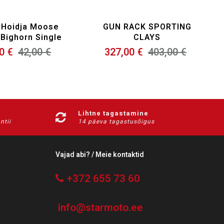
 Hoidja Moose
GUN RACK SPORTING
y Bighorn Single
CLAYS
0 €
42,00 €
327,00 €
403,00 €
Lihtne tagastamine
ntii
14 päeva tagastusõigus
Vajad abi? / Meie kontaktid
+372 655 73 60
info@starmoto.ee