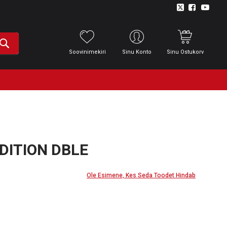
Soovinimekiri
Sinu Konto
Sinu Ostukorv
DITION DBLE
Ole Esimene, Kes Seda Toodet Hindab