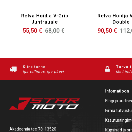
Relva Hoidja V-Grip
Relva Hoidja 
Juhtrauale
Double
55,50 €
68,00 €
90,50 €
112,
Kiire tarne
Turval
Iga tellimus, iga päev!
Me hinda
Infomatioon
Blogi ja uudise
Firma tutvustu
Kasutustingi
Akadeemia tee 78, 13520
Küpsised ja pr