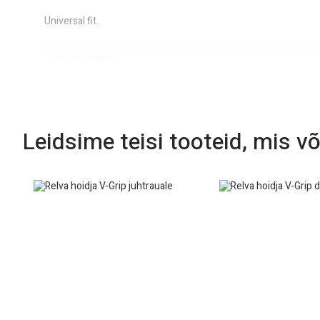
Universal fit.
COLOR/FINISH
MATERIAL
MODEL
Leidsime teisi tooteid, mis võ
TYPE
UNITS
PRODUCT NAME
BASE COLOR