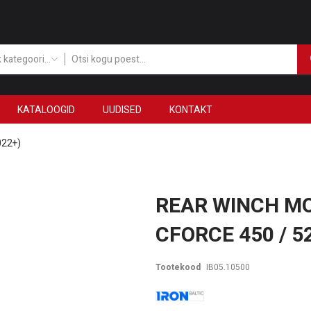
Kõik kategooriad
KATALOOGID
UUDISED
KONTAKT
022+)
REAR WINCH MO
CFORCE 450 / 5
Tootekood
IB05.10500