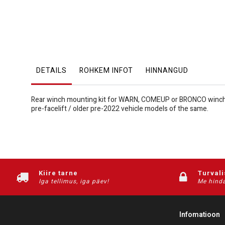
DETAILS
ROHKEM INFOT
HINNANGUD
Rear winch mounting kit for WARN, COMEUP or BRONCO winches
pre-facelift / older pre-2022 vehicle models of the same.
Kiire tarne
Turval
Iga tellimus, iga päev!
Me hinda
Infomatioon