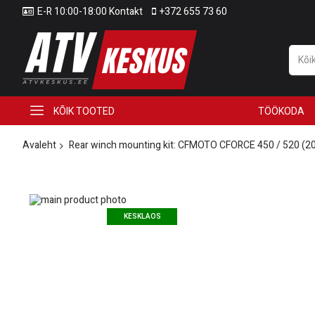
E-R 10:00-18:00 Kontakt
+372 655 73 60
KÕIK TOOTED
TÖÖKODA
Avaleht
Rear winch mounting kit: CFMOTO CFORCE 450 / 520 (2
Skip
to
Skip
KESKLAOS
the
to
end
the
of
beginning
the
of
images
the
gallery
images
gallery