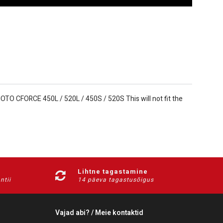
O CFORCE 450L / 520L / 450S / 520S This will not fit the
Lihtne tagastamine
ntii
14 päeva tagastusõigus
Vajad abi? / Meie kontaktid