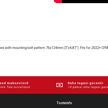
 with mounting bolt pattern 76x124mm (3"x4,87"). Fits for 2022+ CFMOT
ised makseviisid
Raha tagasi garantii
me Teie turvalisust
14 päeva raha tagasi gara
Tooteinfo