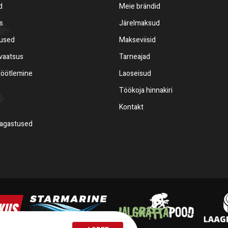
d
Meie brändid
s
Järelmaksud
mused
Makseviisid
ivaatsus
Tarneajad
töötlemine
Laoseisud
Töökoja hinnakiri
Kontakt
tagastused