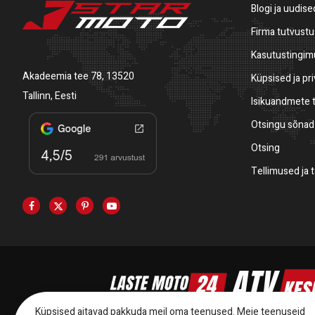
Blogi ja uudise
Firma tutvustu
Kasutustingi
Akadeemia tee 78, 13520
Küpsised ja pr
Tallinn, Eesti
Isikuandmete 
Otsingu sõnad
Otsing
Tellimused ja 
Küpsised aitavad pakkuda meil oma teenused. Meie teenuseid