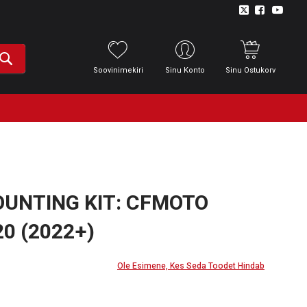
Soovinimekiri
Sinu Konto
Sinu Ostukorv
UNTING KIT: CFMOTO
20 (2022+)
Ole Esimene, Kes Seda Toodet Hindab