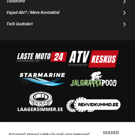
Tooteinfo
Vajad Abi? / Meie Kontaktid
Telli Uudiskiri
© 2014-2025 Starmoto OÜ
SEADED
Küpsised aitavad pakkuda meil oma teenused.