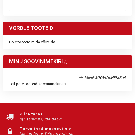
VÕRDLE TOOTEID
Pole tooteid mida võrrelda.
MINU SOOVINIMEKIRI
MINE SOOVINIMEKIRJA
Teil pole tooteid soovinimekirjas.
Kiire tarne
Iga tellimus, iga päev!
Turvalised makseviisid
Me hindame Teie turvalisust