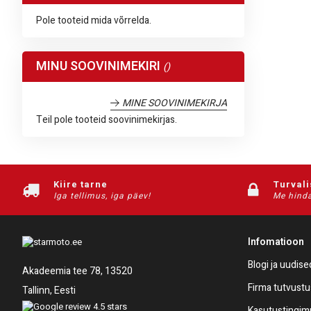
Pole tooteid mida võrrelda.
MINU SOOVINIMEKIRI
MINE SOOVINIMEKIRJA
Teil pole tooteid soovinimekirjas.
Kiire tarne
Turval
Iga tellimus, iga päev!
Me hinda
Infomatioon
Blogi ja uudise
Akadeemia tee 78, 13520
Firma tutvustu
Tallinn, Eesti
Kasutustingi