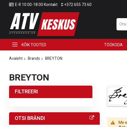
E-R 10:00-18:00 Kontakt
+372 655 73 60
KÕIK TOOTED
TÖÖKODA
Avaleht
Brands
BREYTON
BREYTON
FILTREERI
OTSI BRÄNDI
Me ei