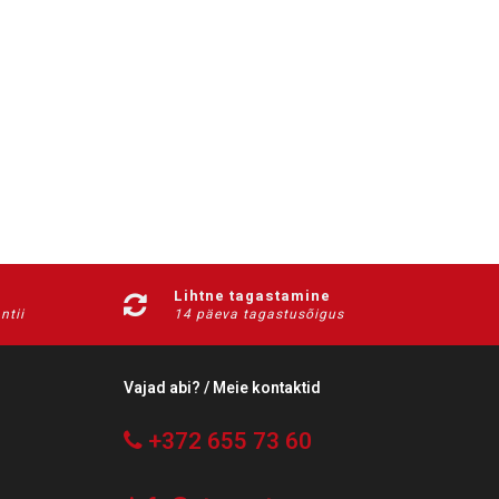
Lihtne tagastamine
ntii
14 päeva tagastusõigus
Vajad abi? / Meie kontaktid
+372 655 73 60