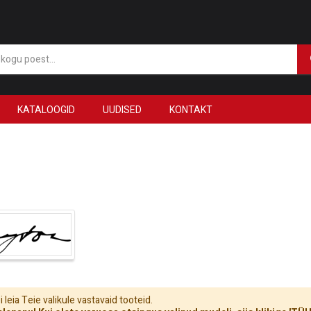
KATALOOGID
UUDISED
KONTAKT
 leia Teie valikule vastavaid tooteid.