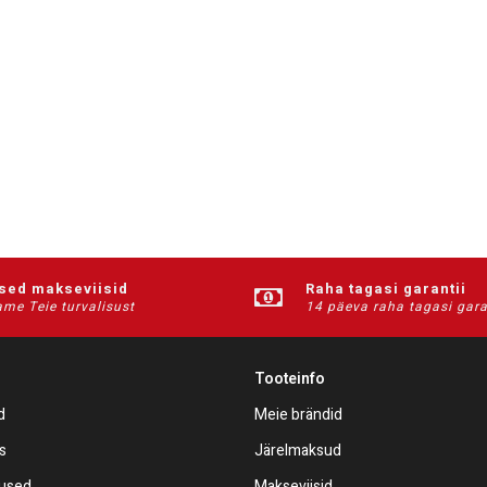
ised makseviisid
Raha tagasi garantii
me Teie turvalisust
14 päeva raha tagasi gara
Tooteinfo
d
Meie brändid
s
Järelmaksud
mused
Makseviisid