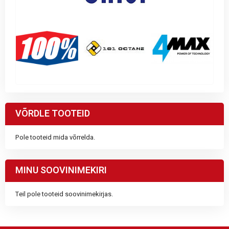
VÕRDLE TOOTEID
Pole tooteid mida võrrelda.
MINU SOOVINIMEKIRI
Teil pole tooteid soovinimekirjas.