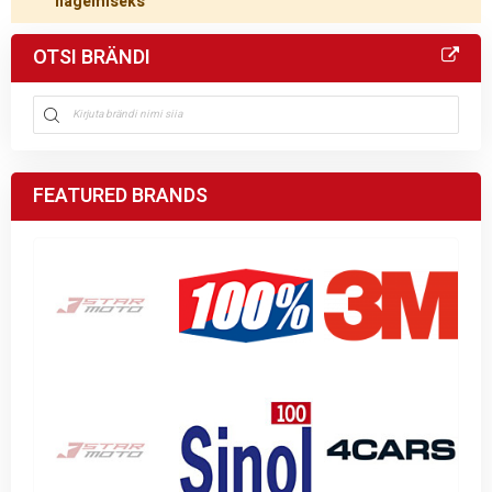
nägemiseks
OTSI BRÄNDI
FEATURED BRANDS