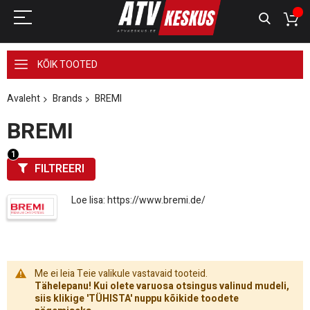
KÕIK TOOTED
Avaleht
Brands
BREMI
BREMI
FILTREERI
Loe lisa:
https://www.bremi.de/
Me ei leia Teie valikule vastavaid tooteid.
Tähelepanu! Kui olete varuosa otsingus valinud mudeli,
siis klikige 'TÜHISTA' nuppu kõikide toodete