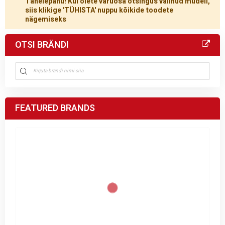
Tähelepanu! Kui olete varuosa otsingus valinud mudeli,
siis klikige 'TÜHISTA' nuppu kõikide toodete
nägemiseks
OTSI BRÄNDI
FEATURED BRANDS