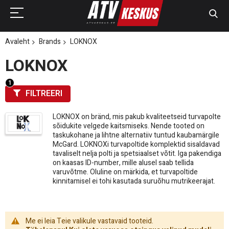
Avaleht
Brands
LOKNOX
LOKNOX
FILTREERI
LOKNOX on bränd, mis pakub kvaliteetseid turvapolte
sõidukite velgede kaitsmiseks. Nende tooted on
taskukohane ja lihtne alternatiiv tuntud kaubamärgile
McGard. LOKNOXi turvapoltide komplektid sisaldavad
tavaliselt nelja polti ja spetsiaalset võtit. Iga pakendiga
on kaasas ID-number, mille alusel saab tellida
varuvõtme. Oluline on märkida, et turvapoltide
kinnitamisel ei tohi kasutada suruõhu mutrikeerajat.
Me ei leia Teie valikule vastavaid tooteid.