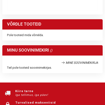
VÕRDLE TOOTEID
Pole tooteid mida võrrelda.
MINU SOOVINIMEKIRI
MINE SOOVINIMEKIRJA
Teil pole tooteid soovinimekirjas.
Kiire tarne
Iga tellimus, iga päev!
Turvalised makseviisid