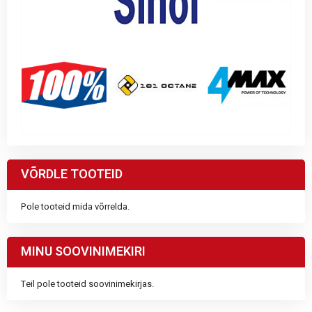
VÕRDLE TOOTEID
Pole tooteid mida võrrelda.
MINU SOOVINIMEKIRI
Teil pole tooteid soovinimekirjas.