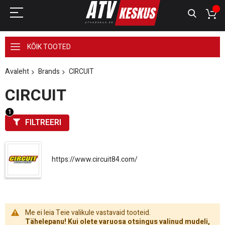
KÕIK TOOTED
Avaleht
Brands
CIRCUIT
CIRCUIT
FILTREERI
https://www.circuit84.com/
Me ei leia Teie valikule vastavaid tooteid.
Tähelepanu! Kui olete varuosa otsingus valinud mudeli,