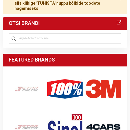
siis klikige 'TÜHISTA' nuppu kõikide toodete
nägemiseks
OTSI BRÄNDI
FEATURED BRANDS