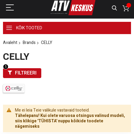
KÕIK TOOTED
Avaleht
Brands
CELLY
CELLY
FILTREERI
Me ei leia Teie valikule vastavaid tooteid.
Tähelepanu! Kui olete varuosa otsingus valinud mudeli,
siis klikige 'TÜHISTA' nuppu kõikide toodete
nägemiseks