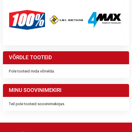
VÕRDLE TOOTEID
Pole tooteid mida võrrelda.
MINU SOOVINIMEKIRI
Teil pole tooteid soovinimekirjas.