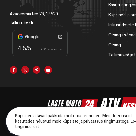
Kasutustingi
Akadeemia tee 78, 13520
Küpsised ja pr
Tallinn, Eesti
Isikuandmete 
Otsingu sõnad
Otsing
Tellimused ja 
Küpsised aitavad pakkuda meil oma teenused. Meie teenuseid
kasutades nõustud meie küpsiste ja privaatsus tingimustega.
Lo
tingimusi siit
© 2014-2025 Starmoto OÜ