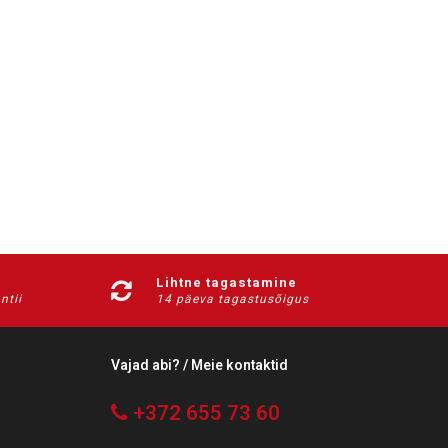
Lihtne tagastamine
ntii
14 päeva tagastusõigus
Vajad abi? / Meie kontaktid
+372 655 73 60