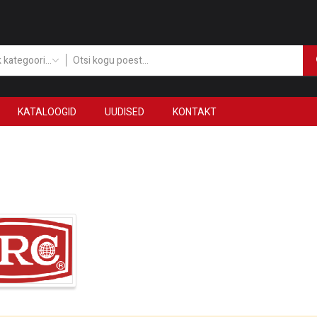
Kõik kategooriad
KATALOOGID
UUDISED
KONTAKT