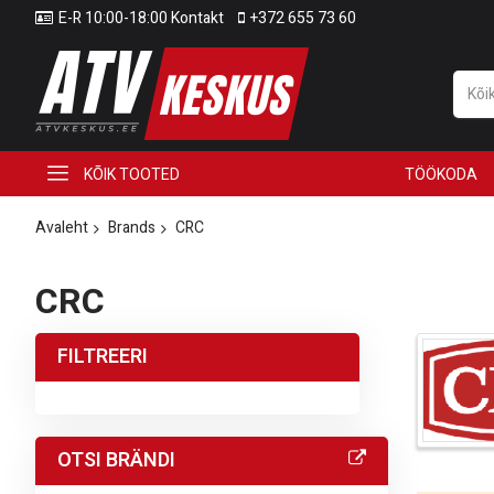
E-R 10:00-18:00 Kontakt
+372 655 73 60
KÕIK TOOTED
TÖÖKODA
Avaleht
Brands
CRC
CRC
FILTREERI
OTSI BRÄNDI