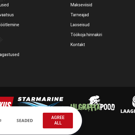
mused
Makseviisid
ivaatsus
Tarneajad
töötlemine
Laoseisud
Töökoja hinnakiri
Kontakt
tagastused
AGREE
e
SEADED
ALL