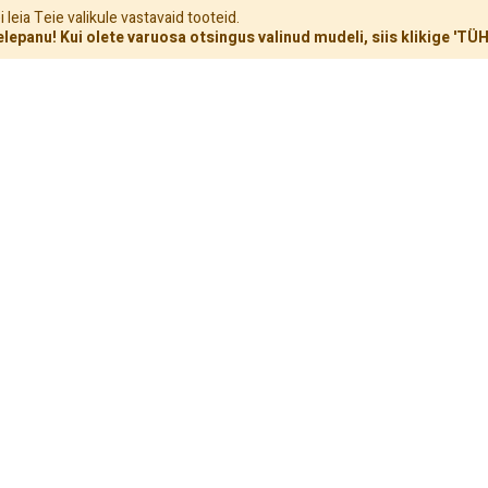
 leia Teie valikule vastavaid tooteid.
lepanu! Kui olete varuosa otsingus valinud mudeli, siis klikige 'T