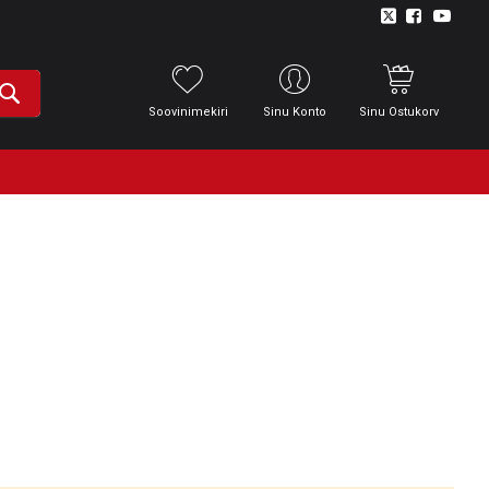
Soovinimekiri
Sinu Konto
Sinu Ostukorv