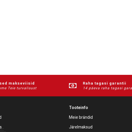
ised makseviisid
Raha tagasi garantii
me Teie turvalisust
14 päeva raha tagasi gara
Tooteinfo
d
Meie brändid
s
Järelmaksud