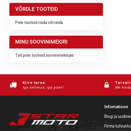
VÕRDLE TOOTEID
Pole tooteid mida võrrelda.
MINU SOOVINIMEKIRI
Teil pole tooteid soovinimekirjas.
Kiire tarne
Turval
Iga tellimus, iga päev!
Me hinda
Infomatioon
Blogi ja uudise
Firma tutvustu