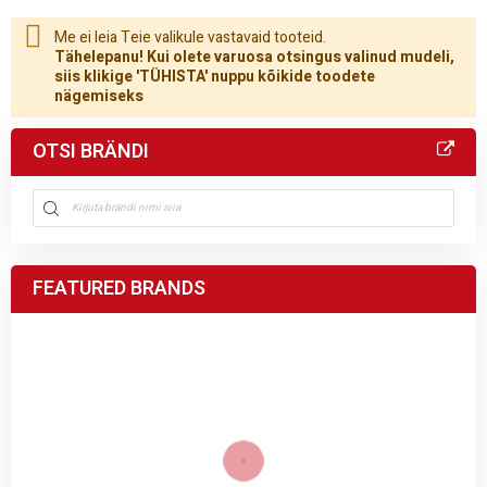
Me ei leia Teie valikule vastavaid tooteid.
Tähelepanu! Kui olete varuosa otsingus valinud mudeli,
siis klikige 'TÜHISTA' nuppu kõikide toodete
nägemiseks
OTSI BRÄNDI
FEATURED BRANDS