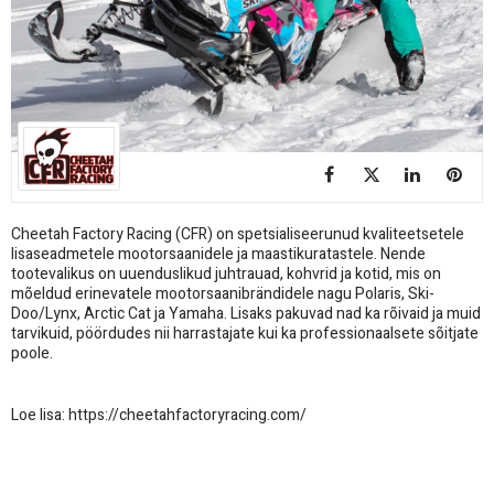
Cheetah Factory Racing (CFR) on spetsialiseerunud kvaliteetsetele
lisaseadmetele mootorsaanidele ja maastikuratastele. Nende
tootevalikus on uuenduslikud juhtrauad, kohvrid ja kotid, mis on
mõeldud erinevatele mootorsaanibrändidele nagu Polaris, Ski-
Doo/Lynx, Arctic Cat ja Yamaha. Lisaks pakuvad nad ka rõivaid ja muid
tarvikuid, pöördudes nii harrastajate kui ka professionaalsete sõitjate
poole.
Loe lisa:
https://cheetahfactoryracing.com/